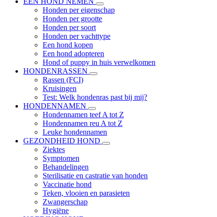
EEN HOND NEMEN
Honden per eigenschap
Honden per grootte
Honden per soort
Honden per vachttype
Een hond kopen
Een hond adopteren
Hond of puppy in huis verwelkomen
HONDENRASSEN
Rassen (FCI)
Kruisingen
Test: Welk hondenras past bij mij?
HONDENNAMEN
Hondennamen teef A tot Z
Hondennamen reu A tot Z
Leuke hondennamen
GEZONDHEID HOND
Ziektes
Symptomen
Behandelingen
Sterilisatie en castratie van honden
Vaccinatie hond
Teken, vlooien en parasieten
Zwangerschap
Hygiëne