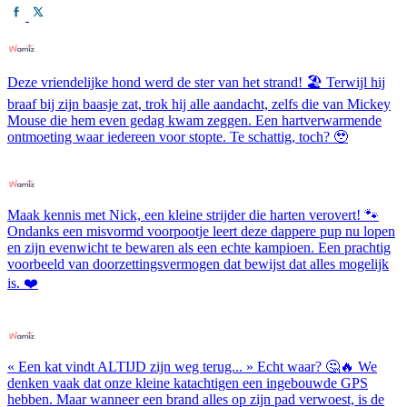
Deze vriendelijke hond werd de ster van het strand! 🏖️ Terwijl hij
braaf bij zijn baasje zat, trok hij alle aandacht, zelfs die van Mickey
Mouse die hem even gedag kwam zeggen. Een hartverwarmende
ontmoeting waar iedereen voor stopte. Te schattig, toch? 🥹
Maak kennis met Nick, een kleine strijder die harten verovert! 🐾
Ondanks een misvormd voorpootje leert deze dappere pup nu lopen
en zijn evenwicht te bewaren als een echte kampioen. Een prachtig
voorbeeld van doorzettingsvermogen dat bewijst dat alles mogelijk
is. ❤️
« Een kat vindt ALTIJD zijn weg terug... » Echt waar? 🤔🔥 We
denken vaak dat onze kleine katachtigen een ingebouwde GPS
hebben. Maar wanneer een brand alles op zijn pad verwoest, is de