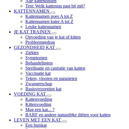
Alle kattenrassen
Test: Welk kattenras past bij mij?
KATTENNAMEN
Kattennamen poes A tot Z
Kattennamen kater A tot Z
Leuke kattennamen
JE KAT TRAINEN
Opvoeding van je kat of kitten
Probleemgedrag
GEZONDHEID KAT
Ziektes
Symptomen
Behandelingen
Sterilisatie en castratie van katten
Vaccinatie kat
Teken, vlooien en parasieten
Zwangerschap
Basisverzorging kat
VOEDING KAT
Kattenvoeding
Kittenvoeding
Mag een kat... ?
BARF en andere natuurlijke diëten voor katten
LEVEN MET EEN KAT
Een huiskat