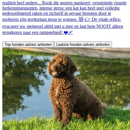
realiteit heel anders... Rook die geuren maskeert, vernietigde visuele
herkenningspunten, intense stress: een kat kan heel snel volledig
gedesoriënteerd raken en zichzelf in gevaar brengen door te
proberen zijn territorium terug te winnen. 😿 👉 De vitale reflex:
evacueer uw metgezel altijd met u mee en laat hem NOOIT alleen
terugkeren naar een rampgebied! ❤️‍🩹
Top honden advies artikelen
Laatste honden advies artikelen