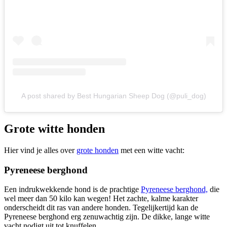
A post shared by Best Hungarian Sheep Dog (@puli_dog)
Grote witte honden
Hier vind je alles over
grote honden
met een witte vacht:
Pyreneese berghond
Een indrukwekkende hond is de prachtige
Pyreneese berghond,
die
wel meer dan 50
kilo kan wegen! Het zachte, kalme karakter
onderscheidt dit ras van andere honden. Tegelijkertijd kan de
Pyreneese berghond erg zenuwachtig zijn. De dikke, lange witte
vacht nodigt uit tot knuffelen.