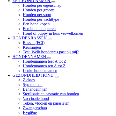
EEN HOND NEMEN
Honden per eigenschap
Honden per grootte
Honden per soort
Honden per vachttype
Een hond kopen
Een hond adopteren
Hond of puppy in huis verwelkomen
HONDENRASSEN
Rassen (FCI)
Kruisingen
Test: Welk hondenras past bij mij?
HONDENNAMEN
Hondennamen teef A tot Z
Hondennamen reu A tot Z
Leuke hondennamen
GEZONDHEID HOND
Ziektes
Symptomen
Behandelingen
Sterilisatie en castratie van honden
Vaccinatie hond
Teken, vlooien en parasieten
Zwangerschap
Hygiëne