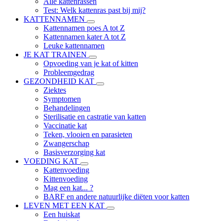
Alle kattenrassen
Test: Welk kattenras past bij mij?
KATTENNAMEN
Kattennamen poes A tot Z
Kattennamen kater A tot Z
Leuke kattennamen
JE KAT TRAINEN
Opvoeding van je kat of kitten
Probleemgedrag
GEZONDHEID KAT
Ziektes
Symptomen
Behandelingen
Sterilisatie en castratie van katten
Vaccinatie kat
Teken, vlooien en parasieten
Zwangerschap
Basisverzorging kat
VOEDING KAT
Kattenvoeding
Kittenvoeding
Mag een kat... ?
BARF en andere natuurlijke diëten voor katten
LEVEN MET EEN KAT
Een huiskat