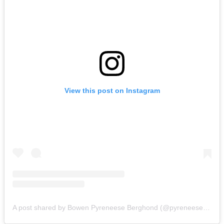
View this post on Instagram
A post shared by Bowen Pyreneese Berghond (@pyreneese_berghond_bowen)