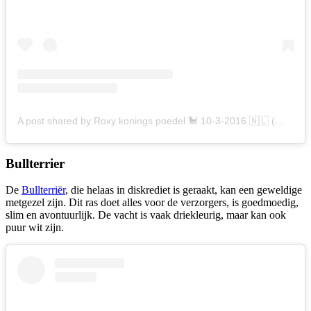
A post shared by Roxy konings poedel 🐩 10-3-2016 🇳🇱 (@roxy_poedel)
Bullterrier
De
Bullterriër
, die helaas in diskrediet is geraakt, kan een geweldige
metgezel zijn. Dit ras doet alles voor de verzorgers, is goedmoedig,
slim en avontuurlijk. De vacht is vaak driekleurig, maar kan ook
puur wit zijn.