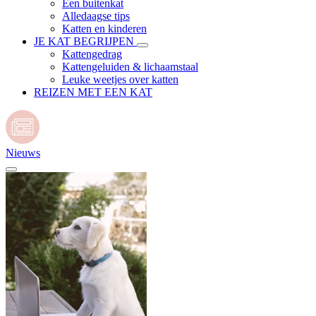
Een buitenkat
Alledaagse tips
Katten en kinderen
JE KAT BEGRIJPEN
Kattengedrag
Kattengeluiden & lichaamstaal
Leuke weetjes over katten
REIZEN MET EEN KAT
Nieuws