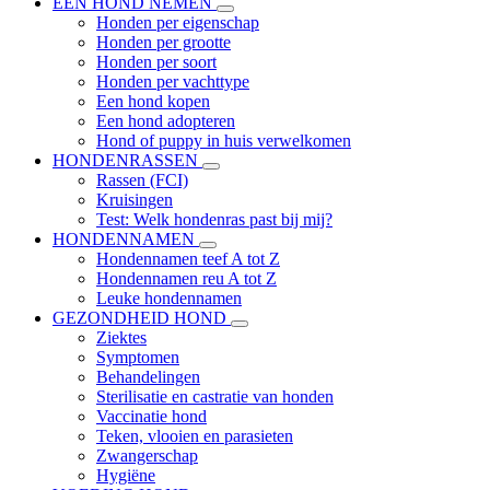
EEN HOND NEMEN
Honden per eigenschap
Honden per grootte
Honden per soort
Honden per vachttype
Een hond kopen
Een hond adopteren
Hond of puppy in huis verwelkomen
HONDENRASSEN
Rassen (FCI)
Kruisingen
Test: Welk hondenras past bij mij?
HONDENNAMEN
Hondennamen teef A tot Z
Hondennamen reu A tot Z
Leuke hondennamen
GEZONDHEID HOND
Ziektes
Symptomen
Behandelingen
Sterilisatie en castratie van honden
Vaccinatie hond
Teken, vlooien en parasieten
Zwangerschap
Hygiëne