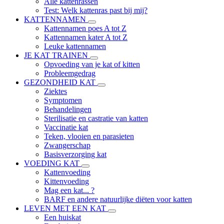
Alle kattenrassen
Test: Welk kattenras past bij mij?
KATTENNAMEN
Kattennamen poes A tot Z
Kattennamen kater A tot Z
Leuke kattennamen
JE KAT TRAINEN
Opvoeding van je kat of kitten
Probleemgedrag
GEZONDHEID KAT
Ziektes
Symptomen
Behandelingen
Sterilisatie en castratie van katten
Vaccinatie kat
Teken, vlooien en parasieten
Zwangerschap
Basisverzorging kat
VOEDING KAT
Kattenvoeding
Kittenvoeding
Mag een kat... ?
BARF en andere natuurlijke diëten voor katten
LEVEN MET EEN KAT
Een huiskat