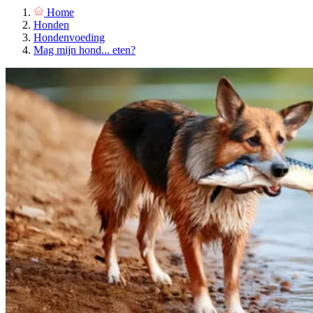
Home
Honden
Hondenvoeding
Mag mijn hond... eten?