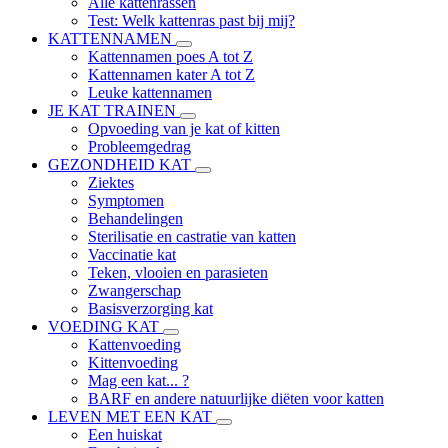
Alle kattenrassen
Test: Welk kattenras past bij mij?
KATTENNAMEN
Kattennamen poes A tot Z
Kattennamen kater A tot Z
Leuke kattennamen
JE KAT TRAINEN
Opvoeding van je kat of kitten
Probleemgedrag
GEZONDHEID KAT
Ziektes
Symptomen
Behandelingen
Sterilisatie en castratie van katten
Vaccinatie kat
Teken, vlooien en parasieten
Zwangerschap
Basisverzorging kat
VOEDING KAT
Kattenvoeding
Kittenvoeding
Mag een kat... ?
BARF en andere natuurlijke diëten voor katten
LEVEN MET EEN KAT
Een huiskat