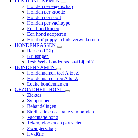
EEN HOND NEMEN
Honden per eigenschap
Honden per grootte
Honden per soort
Honden per vachttype
Een hond kopen
Een hond adopteren
Hond of puppy in huis verwelkomen
HONDENRASSEN
Rassen (FCI)
Kruisingen
Test: Welk hondenras past bij mij?
HONDENNAMEN
Hondennamen teef A tot Z
Hondennamen reu A tot Z
Leuke hondennamen
GEZONDHEID HOND
Ziektes
Symptomen
Behandelingen
Sterilisatie en castratie van honden
Vaccinatie hond
Teken, vlooien en parasieten
Zwangerschap
Hygiëne