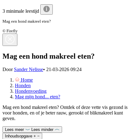
3 minimale leestijd
Mag een hond makreel eten?
© Firefly
Mag een hond makreel eten?
Door
Sander Nelisse
•
21-03-2026 09:24
Home
Honden
Hondenvoeding
Mag mijn hond... eten?
Mag een hond makreel eten? Ontdek of deze vette vis gezond is
voor honden, en of je beter rauw, gerookt of blikmakreel kunt
geven.
Lees meer
Lees minder
Inhoudsopgave
+
−