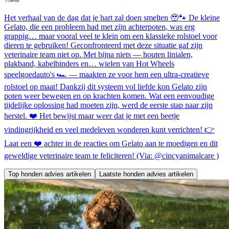
Het verhaal van de dag dat je hart zal doen smelten 🥹🐾 De kleine
Gelato, die een probleem had met zijn achterpoten, was erg
grappig… maar vooral veel te klein om een klassieke rolstoel voor
dieren te gebruiken! Geconfronteerd met deze situatie gaf zijn
veterinaire team niet op. Met bijna niets — houten linialen,
plakband, kabelbinders en… wielen van Hot Wheels
speelgoedauto's 🏎️ — maakten ze voor hem een ultra-creatieve
rolstoel op maat! Dankzij dit systeem vol liefde kon Gelato zijn
poten weer bewegen en op krachten komen. Wat een eenvoudige
tijdelijke oplossing had moeten zijn, werd de eerste stap naar zijn
herstel. ❤️ Het bewijst maar weer dat je met een beetje
vindingrijkheid en veel medeleven wonderen kunt verrichten! 👉
Laat een ❤️ achter in de reacties om Gelato aan te moedigen en dit
geweldige veterinaire team te feliciteren! (Via: @cincyanimalcare )
Top honden advies artikelen
Laatste honden advies artikelen