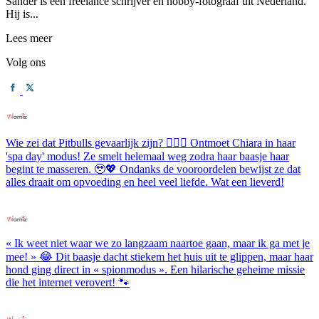
Sander is een freelance schrijver en hobby-fotograaf uit Nederland.
Hij is...
Lees meer
Volg ons
Wie zei dat Pitbulls gevaarlijk zijn? 💆‍♀️✨ Ontmoet Chiara in haar
'spa day' modus! Ze smelt helemaal weg zodra haar baasje haar
begint te masseren. 🥹💖 Ondanks de vooroordelen bewijst ze dat
alles draait om opvoeding en heel veel liefde. Wat een lieverd!
« Ik weet niet waar we zo langzaam naartoe gaan, maar ik ga met je
mee! » 😂 Dit baasje dacht stiekem het huis uit te glippen, maar haar
hond ging direct in « spionmodus ». Een hilarische geheime missie
die het internet verovert! 🐾