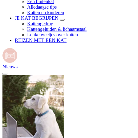
Een buitenkat
Alledaagse tips
Katten en kinderen
JE KAT BEGRIJPEN
Kattengedrag
Kattengeluiden & lichaamstaal
Leuke weetjes over katten
REIZEN MET EEN KAT
Nieuws