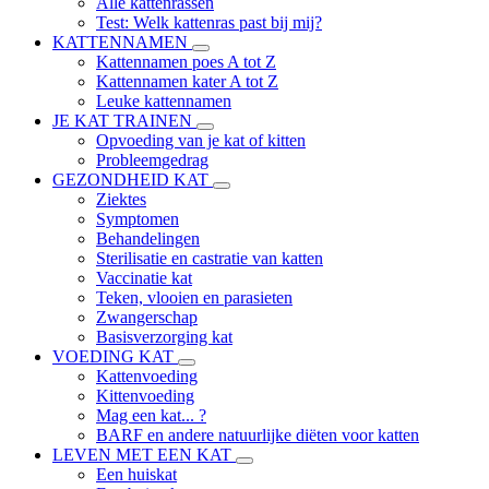
Alle kattenrassen
Test: Welk kattenras past bij mij?
KATTENNAMEN
Kattennamen poes A tot Z
Kattennamen kater A tot Z
Leuke kattennamen
JE KAT TRAINEN
Opvoeding van je kat of kitten
Probleemgedrag
GEZONDHEID KAT
Ziektes
Symptomen
Behandelingen
Sterilisatie en castratie van katten
Vaccinatie kat
Teken, vlooien en parasieten
Zwangerschap
Basisverzorging kat
VOEDING KAT
Kattenvoeding
Kittenvoeding
Mag een kat... ?
BARF en andere natuurlijke diëten voor katten
LEVEN MET EEN KAT
Een huiskat