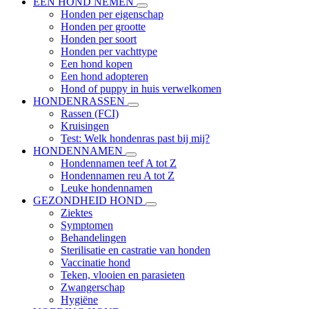
EEN HOND NEMEN
Honden per eigenschap
Honden per grootte
Honden per soort
Honden per vachttype
Een hond kopen
Een hond adopteren
Hond of puppy in huis verwelkomen
HONDENRASSEN
Rassen (FCI)
Kruisingen
Test: Welk hondenras past bij mij?
HONDENNAMEN
Hondennamen teef A tot Z
Hondennamen reu A tot Z
Leuke hondennamen
GEZONDHEID HOND
Ziektes
Symptomen
Behandelingen
Sterilisatie en castratie van honden
Vaccinatie hond
Teken, vlooien en parasieten
Zwangerschap
Hygiëne