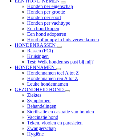
EEN HOND NEMEN
Honden per eigenschap
Honden per grootte
Honden per soort
Honden per vachttype
Een hond kopen
Een hond adopteren
Hond of puppy in huis verwelkomen
HONDENRASSEN
Rassen (FCI)
Kruisingen
Test: Welk hondenras past bij mij?
HONDENNAMEN
Hondennamen teef A tot Z
Hondennamen reu A tot Z
Leuke hondennamen
GEZONDHEID HOND
Ziektes
Symptomen
Behandelingen
Sterilisatie en castratie van honden
Vaccinatie hond
Teken, vlooien en parasieten
Zwangerschap
Hygiëne