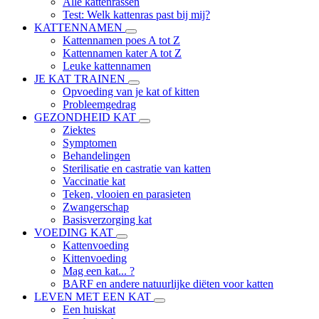
Alle kattenrassen
Test: Welk kattenras past bij mij?
KATTENNAMEN
Kattennamen poes A tot Z
Kattennamen kater A tot Z
Leuke kattennamen
JE KAT TRAINEN
Opvoeding van je kat of kitten
Probleemgedrag
GEZONDHEID KAT
Ziektes
Symptomen
Behandelingen
Sterilisatie en castratie van katten
Vaccinatie kat
Teken, vlooien en parasieten
Zwangerschap
Basisverzorging kat
VOEDING KAT
Kattenvoeding
Kittenvoeding
Mag een kat... ?
BARF en andere natuurlijke diëten voor katten
LEVEN MET EEN KAT
Een huiskat