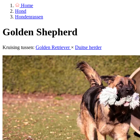
Home
Hond
Hondenrassen
Golden Shepherd
Kruising tussen:
Golden Retriever
×
Duitse herder