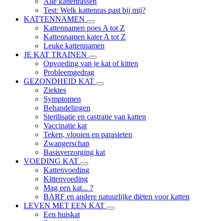
Alle kattenrassen
Test: Welk kattenras past bij mij?
KATTENNAMEN
Kattennamen poes A tot Z
Kattennamen kater A tot Z
Leuke kattennamen
JE KAT TRAINEN
Opvoeding van je kat of kitten
Probleemgedrag
GEZONDHEID KAT
Ziektes
Symptomen
Behandelingen
Sterilisatie en castratie van katten
Vaccinatie kat
Teken, vlooien en parasieten
Zwangerschap
Basisverzorging kat
VOEDING KAT
Kattenvoeding
Kittenvoeding
Mag een kat... ?
BARF en andere natuurlijke diëten voor katten
LEVEN MET EEN KAT
Een huiskat