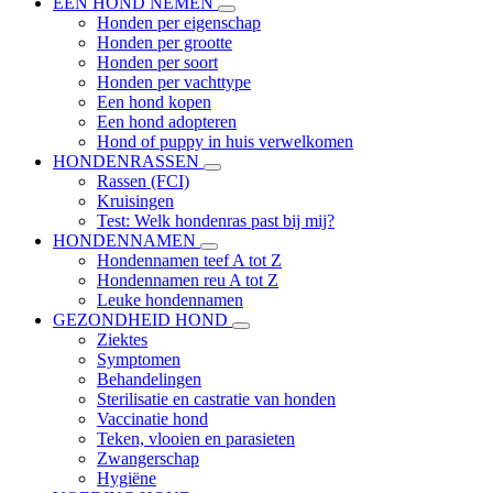
EEN HOND NEMEN
Honden per eigenschap
Honden per grootte
Honden per soort
Honden per vachttype
Een hond kopen
Een hond adopteren
Hond of puppy in huis verwelkomen
HONDENRASSEN
Rassen (FCI)
Kruisingen
Test: Welk hondenras past bij mij?
HONDENNAMEN
Hondennamen teef A tot Z
Hondennamen reu A tot Z
Leuke hondennamen
GEZONDHEID HOND
Ziektes
Symptomen
Behandelingen
Sterilisatie en castratie van honden
Vaccinatie hond
Teken, vlooien en parasieten
Zwangerschap
Hygiëne