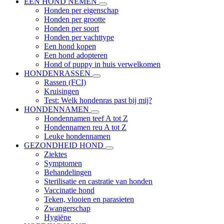
EEN HOND NEMEN
Honden per eigenschap
Honden per grootte
Honden per soort
Honden per vachttype
Een hond kopen
Een hond adopteren
Hond of puppy in huis verwelkomen
HONDENRASSEN
Rassen (FCI)
Kruisingen
Test: Welk hondenras past bij mij?
HONDENNAMEN
Hondennamen teef A tot Z
Hondennamen reu A tot Z
Leuke hondennamen
GEZONDHEID HOND
Ziektes
Symptomen
Behandelingen
Sterilisatie en castratie van honden
Vaccinatie hond
Teken, vlooien en parasieten
Zwangerschap
Hygiëne