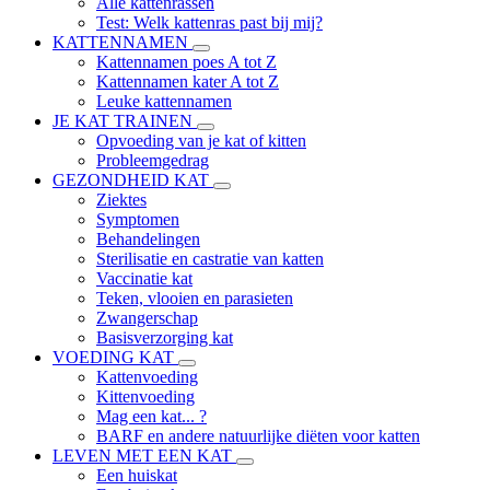
Alle kattenrassen
Test: Welk kattenras past bij mij?
KATTENNAMEN
Kattennamen poes A tot Z
Kattennamen kater A tot Z
Leuke kattennamen
JE KAT TRAINEN
Opvoeding van je kat of kitten
Probleemgedrag
GEZONDHEID KAT
Ziektes
Symptomen
Behandelingen
Sterilisatie en castratie van katten
Vaccinatie kat
Teken, vlooien en parasieten
Zwangerschap
Basisverzorging kat
VOEDING KAT
Kattenvoeding
Kittenvoeding
Mag een kat... ?
BARF en andere natuurlijke diëten voor katten
LEVEN MET EEN KAT
Een huiskat