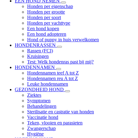
EEN HOND NEMEN
Honden per eigenschap
Honden per grootte
Honden per soort
Honden per vachttype
Een hond kopen
Een hond adopteren
Hond of puppy in huis verwelkomen
HONDENRASSEN
Rassen (FCI)
Kruisingen
Test: Welk hondenras past bij mij?
HONDENNAMEN
Hondennamen teef A tot Z
Hondennamen reu A tot Z
Leuke hondennamen
GEZONDHEID HOND
Ziektes
Symptomen
Behandelingen
Sterilisatie en castratie van honden
Vaccinatie hond
Teken, vlooien en parasieten
Zwangerschap
Hygiëne