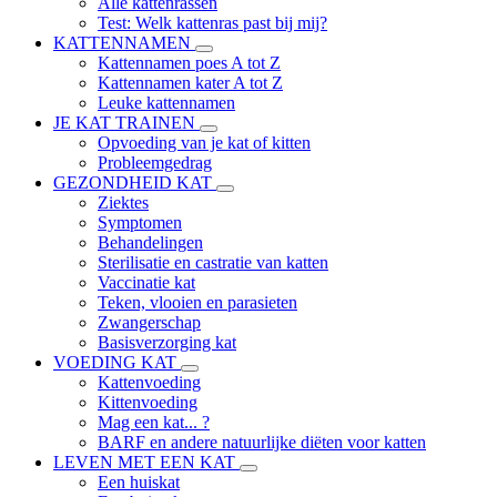
Alle kattenrassen
Test: Welk kattenras past bij mij?
KATTENNAMEN
Kattennamen poes A tot Z
Kattennamen kater A tot Z
Leuke kattennamen
JE KAT TRAINEN
Opvoeding van je kat of kitten
Probleemgedrag
GEZONDHEID KAT
Ziektes
Symptomen
Behandelingen
Sterilisatie en castratie van katten
Vaccinatie kat
Teken, vlooien en parasieten
Zwangerschap
Basisverzorging kat
VOEDING KAT
Kattenvoeding
Kittenvoeding
Mag een kat... ?
BARF en andere natuurlijke diëten voor katten
LEVEN MET EEN KAT
Een huiskat