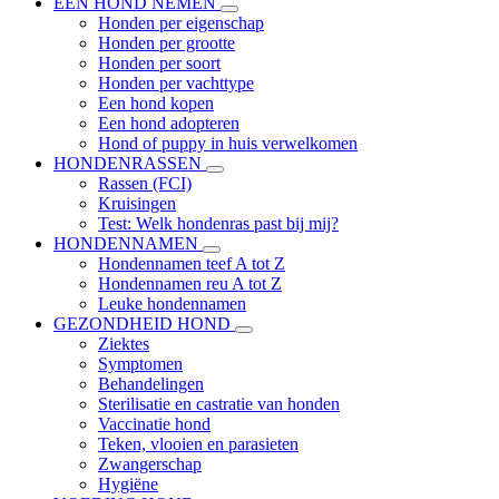
EEN HOND NEMEN
Honden per eigenschap
Honden per grootte
Honden per soort
Honden per vachttype
Een hond kopen
Een hond adopteren
Hond of puppy in huis verwelkomen
HONDENRASSEN
Rassen (FCI)
Kruisingen
Test: Welk hondenras past bij mij?
HONDENNAMEN
Hondennamen teef A tot Z
Hondennamen reu A tot Z
Leuke hondennamen
GEZONDHEID HOND
Ziektes
Symptomen
Behandelingen
Sterilisatie en castratie van honden
Vaccinatie hond
Teken, vlooien en parasieten
Zwangerschap
Hygiëne