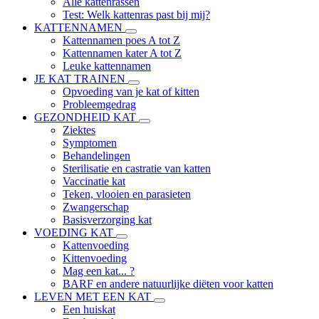
Alle kattenrassen
Test: Welk kattenras past bij mij?
KATTENNAMEN
Kattennamen poes A tot Z
Kattennamen kater A tot Z
Leuke kattennamen
JE KAT TRAINEN
Opvoeding van je kat of kitten
Probleemgedrag
GEZONDHEID KAT
Ziektes
Symptomen
Behandelingen
Sterilisatie en castratie van katten
Vaccinatie kat
Teken, vlooien en parasieten
Zwangerschap
Basisverzorging kat
VOEDING KAT
Kattenvoeding
Kittenvoeding
Mag een kat... ?
BARF en andere natuurlijke diëten voor katten
LEVEN MET EEN KAT
Een huiskat