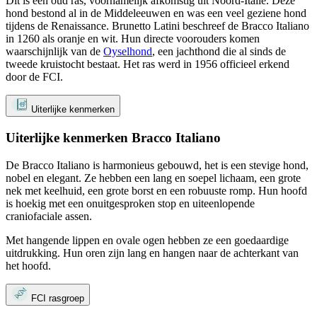
Dit is een oud ras, voornamelijk afkomstig uit Noord-Italië. Deze
hond bestond al in de Middeleeuwen en was een veel geziene hond
tijdens de Renaissance. Brunetto Latini beschreef de Bracco Italiano
in 1260 als oranje en wit. Hun directe voorouders komen
waarschijnlijk van de
Oyselhond
, een jachthond die al sinds de
tweede kruistocht bestaat. Het ras werd in 1956 officieel erkend
door de FCI.
Uiterlijke kenmerken
Uiterlijke kenmerken Bracco Italiano
De Bracco Italiano is harmonieus gebouwd, het is een stevige hond,
nobel en elegant. Ze hebben een lang en soepel lichaam, een grote
nek met keelhuid, een grote borst en een robuuste romp. Hun hoofd
is hoekig met een onuitgesproken stop en uiteenlopende
craniofaciale assen.
Met hangende lippen en ovale ogen hebben ze een goedaardige
uitdrukking. Hun oren zijn lang en hangen naar de achterkant van
het hoofd.
FCI rasgroep