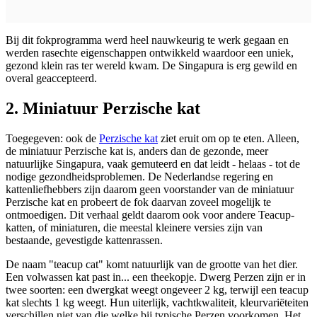
Bij dit fokprogramma werd heel nauwkeurig te werk gegaan en
werden rasechte eigenschappen ontwikkeld waardoor een uniek,
gezond klein ras ter wereld kwam. De Singapura is erg gewild en
overal geaccepteerd.
2. Miniatuur Perzische kat
Toegegeven: ook de
Perzische kat
ziet eruit om op te eten. Alleen,
de miniatuur Perzische kat is, anders dan de gezonde, meer
natuurlijke Singapura, vaak gemuteerd en dat leidt - helaas - tot de
nodige gezondheidsproblemen. De Nederlandse regering en
kattenliefhebbers zijn daarom geen voorstander van de miniatuur
Perzische kat en probeert de fok daarvan zoveel mogelijk te
ontmoedigen. Dit verhaal geldt daarom ook voor andere Teacup-
katten, of miniaturen, die meestal kleinere versies zijn van
bestaande, gevestigde kattenrassen.
De naam "teacup cat" komt natuurlijk van de grootte van het dier.
Een volwassen kat past in... een theekopje. Dwerg Perzen zijn er in
twee soorten: een dwergkat weegt ongeveer 2 kg, terwijl een teacup
kat slechts 1 kg weegt. Hun uiterlijk, vachtkwaliteit, kleurvariëteiten
verschillen niet van die welke bij typische Perzen voorkomen. Het