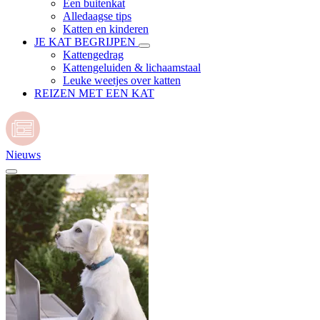
Een buitenkat
Alledaagse tips
Katten en kinderen
JE KAT BEGRIJPEN
Kattengedrag
Kattengeluiden & lichaamstaal
Leuke weetjes over katten
REIZEN MET EEN KAT
Nieuws