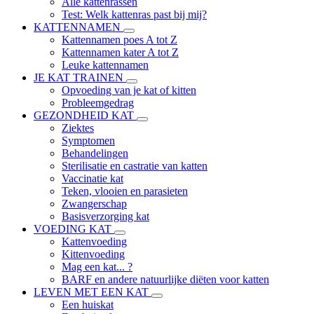
Alle kattenrassen
Test: Welk kattenras past bij mij?
KATTENNAMEN
Kattennamen poes A tot Z
Kattennamen kater A tot Z
Leuke kattennamen
JE KAT TRAINEN
Opvoeding van je kat of kitten
Probleemgedrag
GEZONDHEID KAT
Ziektes
Symptomen
Behandelingen
Sterilisatie en castratie van katten
Vaccinatie kat
Teken, vlooien en parasieten
Zwangerschap
Basisverzorging kat
VOEDING KAT
Kattenvoeding
Kittenvoeding
Mag een kat... ?
BARF en andere natuurlijke diëten voor katten
LEVEN MET EEN KAT
Een huiskat