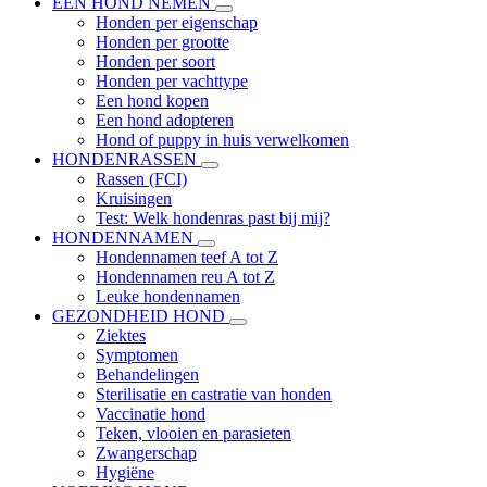
EEN HOND NEMEN
Honden per eigenschap
Honden per grootte
Honden per soort
Honden per vachttype
Een hond kopen
Een hond adopteren
Hond of puppy in huis verwelkomen
HONDENRASSEN
Rassen (FCI)
Kruisingen
Test: Welk hondenras past bij mij?
HONDENNAMEN
Hondennamen teef A tot Z
Hondennamen reu A tot Z
Leuke hondennamen
GEZONDHEID HOND
Ziektes
Symptomen
Behandelingen
Sterilisatie en castratie van honden
Vaccinatie hond
Teken, vlooien en parasieten
Zwangerschap
Hygiëne