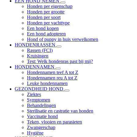
EEN HOND NEMEN
Honden per eigenschap
Honden per grootte
Honden per soort
Honden per vachttype
Een hond kopen
Een hond adopteren
Hond of puppy in huis verwelkomen
HONDENRASSEN
Rassen (FCI)
Kruisingen
Test: Welk hondenras past bij mij?
HONDENNAMEN
Hondennamen teef A tot Z
Hondennamen reu A tot Z
Leuke hondennamen
GEZONDHEID HOND
Ziektes
Symptomen
Behandelingen
Sterilisatie en castratie van honden
Vaccinatie hond
Teken, vlooien en parasieten
Zwangerschap
Hygiëne