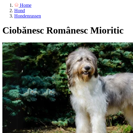
Home
Hond
Hondenrassen
Ciobănesc Românesc Mioritic