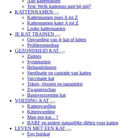
Alle kattenrassen
Test: Welk kattenras past bij mij?
KATTENNAMEN
Kattennamen poes A tot Z
Kattennamen kater A tot Z
Leuke kattennamen
JE KAT TRAINEN
Opvoeding van je kat of kitten
Probleemgedrag
GEZONDHEID KAT
Ziektes
Symptomen
Behandelingen
Sterilisatie en castratie van katten
Vaccinatie kat
Teken, vlooien en parasieten
Zwangerschap
Basisverzorging kat
VOEDING KAT
Kattenvoeding
Kittenvoeding
Mag een kat... ?
BARF en andere natuurlijke diëten voor katten
LEVEN MET EEN KAT
Een huiskat