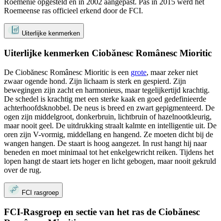
Roemenië opgesteld en in 2002 aangepast. Pas in 2015 werd het
Roemeense ras officieel erkend door de FCI.
Uiterlijke kenmerken
Uiterlijke kenmerken Ciobănesc Românesc Mioritic
De Ciobănesc Românesc Mioritic is een
grote
, maar zeker niet
zwaar ogende hond. Zijn lichaam is sterk en gespierd. Zijn
bewegingen zijn zacht en harmonieus, maar tegelijkertijd krachtig.
De schedel is krachtig met een sterke kaak en goed gedefinieerde
achterhoofdsknobbel. De neus is breed en zwart gepigmenteerd. De
ogen zijn middelgroot, donkerbruin, lichtbruin of hazelnootkleurig,
maar nooit geel. De uitdrukking straalt kalmte en intelligentie uit. De
oren zijn V-vormig, middellang en hangend. Ze moeten dicht bij de
wangen hangen. De staart is hoog aangezet. In rust hangt hij naar
beneden en moet minimaal tot het enkelgewricht reiken. Tijdens het
lopen hangt de staart iets hoger en licht gebogen, maar nooit gekruld
over de rug.
FCI rasgroep
FCI-Rasgroep en sectie van het ras de Ciobănesc