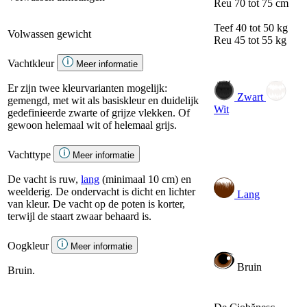
Reu
70 tot 75 cm
Teef
40 tot 50 kg
Volwassen gewicht
Reu
45 tot 55 kg
Vachtkleur
Meer informatie
Er zijn twee kleurvarianten mogelijk:
Zwart
gemengd, met wit als basiskleur en duidelijk
Wit
gedefinieerde zwarte of grijze vlekken. Of
gewoon helemaal wit of helemaal grijs.
Vachttype
Meer informatie
De vacht is ruw,
lang
(minimaal 10 cm) en
weelderig. De ondervacht is dicht en lichter
Lang
van kleur. De vacht op de poten is korter,
terwijl de staart zwaar behaard is.
Oogkleur
Meer informatie
Bruin
Bruin.