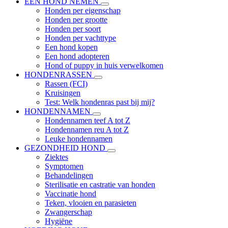
EEN HOND NEMEN
Honden per eigenschap
Honden per grootte
Honden per soort
Honden per vachttype
Een hond kopen
Een hond adopteren
Hond of puppy in huis verwelkomen
HONDENRASSEN
Rassen (FCI)
Kruisingen
Test: Welk hondenras past bij mij?
HONDENNAMEN
Hondennamen teef A tot Z
Hondennamen reu A tot Z
Leuke hondennamen
GEZONDHEID HOND
Ziektes
Symptomen
Behandelingen
Sterilisatie en castratie van honden
Vaccinatie hond
Teken, vlooien en parasieten
Zwangerschap
Hygiëne