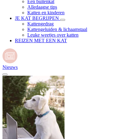
Een buitenkat
Alledaagse tips
Katten en kinderen
JE KAT BEGRIJPEN
Kattengedrag
Kattengeluiden & lichaamstaal
Leuke weetjes over katten
REIZEN MET EEN KAT
Nieuws