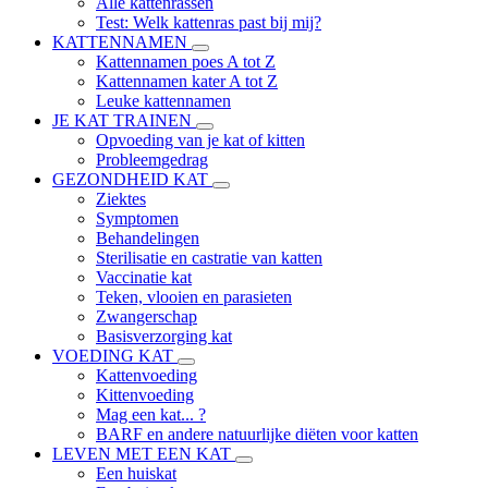
Alle kattenrassen
Test: Welk kattenras past bij mij?
KATTENNAMEN
Kattennamen poes A tot Z
Kattennamen kater A tot Z
Leuke kattennamen
JE KAT TRAINEN
Opvoeding van je kat of kitten
Probleemgedrag
GEZONDHEID KAT
Ziektes
Symptomen
Behandelingen
Sterilisatie en castratie van katten
Vaccinatie kat
Teken, vlooien en parasieten
Zwangerschap
Basisverzorging kat
VOEDING KAT
Kattenvoeding
Kittenvoeding
Mag een kat... ?
BARF en andere natuurlijke diëten voor katten
LEVEN MET EEN KAT
Een huiskat