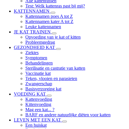
Alle kattenrassen
Test: Welk kattenras past bij mij?
KATTENNAMEN
Kattennamen poes A tot Z
Kattennamen kater A tot Z
Leuke kattennamen
JE KAT TRAINEN
Opvoeding van je kat of kitten
Probleemgedrag
GEZONDHEID KAT
Ziektes
Symptomen
Behandelingen
Sterilisatie en castratie van katten
Vaccinatie kat
Teken, vlooien en parasieten
Zwangerschap
Basisverzorging kat
VOEDING KAT
Kattenvoeding
Kittenvoeding
Mag een kat... ?
BARF en andere natuurlijke diëten voor katten
LEVEN MET EEN KAT
Een huiskat