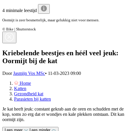
4 minimale leestijd
Oormijt is zeer besmettelijk, maar gelukkig niet voor mensen.
© Ilike | Shutterstock
Kriebelende beestjes en héél veel jeuk:
Oormijt bij de kat
Door
Jasmijn Vos MSc
•
11-03-2023 09:00
Home
Katten
Gezondheid kat
Parasieten bij katten
Je kat heeft jeuk: constant gekrab aan de oren en schudden met de
kop, soms zo erg dat er wondjes en kale plekken ontstaan. Dit kan
oormijt zijn.
Lees meer
Lees minder