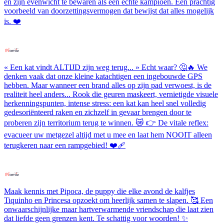
en zijn evenwicht te bewaren als een echte kampioen. Een prachtig
voorbeeld van doorzettingsvermogen dat bewijst dat alles mogelijk
is. ❤️
« Een kat vindt ALTIJD zijn weg terug... » Echt waar? 🤔🔥 We
denken vaak dat onze kleine katachtigen een ingebouwde GPS
hebben. Maar wanneer een brand alles op zijn pad verwoest, is de
realiteit heel anders... Rook die geuren maskeert, vernietigde visuele
herkenningspunten, intense stress: een kat kan heel snel volledig
gedesoriënteerd raken en zichzelf in gevaar brengen door te
proberen zijn territorium terug te winnen. 😿 👉 De vitale reflex:
evacueer uw metgezel altijd met u mee en laat hem NOOIT alleen
terugkeren naar een rampgebied! ❤️‍🩹
Maak kennis met Pipoca, de puppy die elke avond de kalfjes
Tiquinho en Princesa opzoekt om heerlijk samen te slapen. 🥰 Een
onwaarschijnlijke maar hartverwarmende vriendschap die laat zien
dat liefde geen grenzen kent. Te schattig voor woorden! ✨