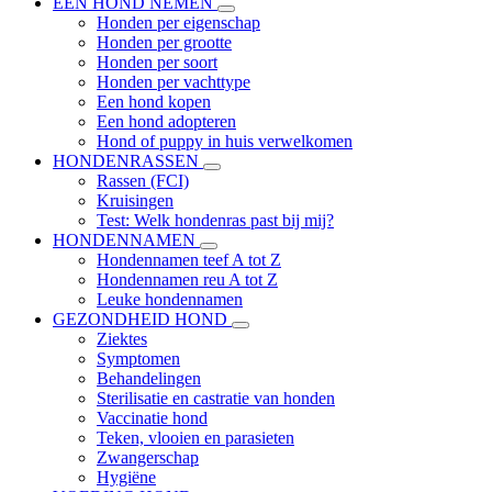
EEN HOND NEMEN
Honden per eigenschap
Honden per grootte
Honden per soort
Honden per vachttype
Een hond kopen
Een hond adopteren
Hond of puppy in huis verwelkomen
HONDENRASSEN
Rassen (FCI)
Kruisingen
Test: Welk hondenras past bij mij?
HONDENNAMEN
Hondennamen teef A tot Z
Hondennamen reu A tot Z
Leuke hondennamen
GEZONDHEID HOND
Ziektes
Symptomen
Behandelingen
Sterilisatie en castratie van honden
Vaccinatie hond
Teken, vlooien en parasieten
Zwangerschap
Hygiëne