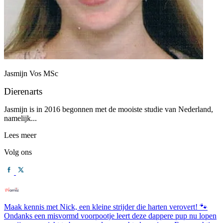
Jasmijn Vos MSc
Dierenarts
Jasmijn is in 2016 begonnen met de mooiste studie van Nederland,
namelijk...
Lees meer
Volg ons
Maak kennis met Nick, een kleine strijder die harten verovert! 🐾
Ondanks een misvormd voorpootje leert deze dappere pup nu lopen