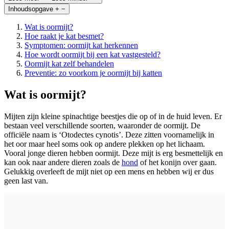
Inhoudsopgave
+
−
Wat is oormijt?
Hoe raakt je kat besmet?
Symptomen: oormijt kat herkennen
Hoe wordt oormijt bij een kat vastgesteld?
Oormijt kat zelf behandelen
Preventie: zo voorkom je oormijt bij katten
Wat is oormijt?
Mijten zijn kleine spinachtige beestjes die op of in de huid leven. Er
bestaan veel verschillende soorten, waaronder de oormijt. De
officiële naam is ‘Otodectes cynotis’. Deze zitten voornamelijk in
het oor maar heel soms ook op andere plekken op het lichaam.
Vooral jonge dieren hebben oormijt. Deze mijt is erg besmettelijk en
kan ook naar andere dieren zoals de
hond
of het konijn over gaan.
Gelukkig overleeft de mijt niet op een mens en hebben wij er dus
geen last van.