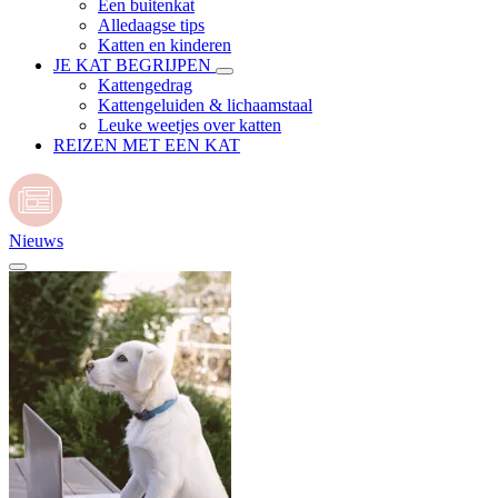
Een buitenkat
Alledaagse tips
Katten en kinderen
JE KAT BEGRIJPEN
Kattengedrag
Kattengeluiden & lichaamstaal
Leuke weetjes over katten
REIZEN MET EEN KAT
Nieuws