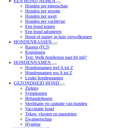
EEN HOND NEMEN
Honden per eigenschap
Honden per grootte
Honden per soort
Honden per vachttype
Een hond kopen
Een hond adopteren
Hond of puppy in huis verwelkomen
HONDENRASSEN
Rassen (FCI)
Kruisingen
Test: Welk hondenras past bij mij?
HONDENNAMEN
Hondennamen teef A tot Z
Hondennamen reu A tot Z
Leuke hondennamen
GEZONDHEID HOND
Ziektes
Symptomen
Behandelingen
Sterilisatie en castratie van honden
Vaccinatie hond
Teken, vlooien en parasieten
Zwangerschap
Hygiëne