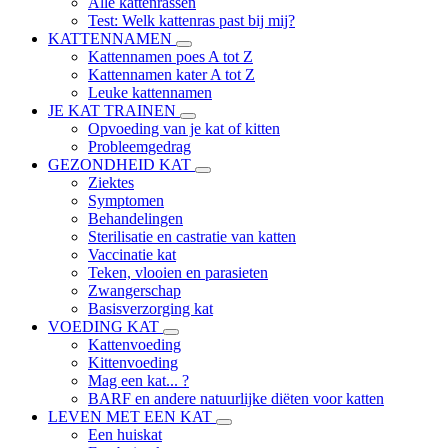
Alle kattenrassen
Test: Welk kattenras past bij mij?
KATTENNAMEN
Kattennamen poes A tot Z
Kattennamen kater A tot Z
Leuke kattennamen
JE KAT TRAINEN
Opvoeding van je kat of kitten
Probleemgedrag
GEZONDHEID KAT
Ziektes
Symptomen
Behandelingen
Sterilisatie en castratie van katten
Vaccinatie kat
Teken, vlooien en parasieten
Zwangerschap
Basisverzorging kat
VOEDING KAT
Kattenvoeding
Kittenvoeding
Mag een kat... ?
BARF en andere natuurlijke diëten voor katten
LEVEN MET EEN KAT
Een huiskat