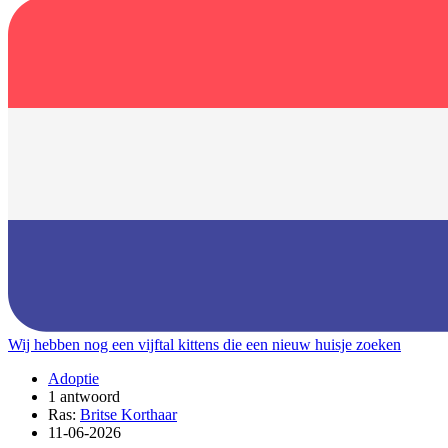
Wij hebben nog een vijftal kittens die een nieuw huisje zoeken
Adoptie
1 antwoord
Ras:
Britse Korthaar
11-06-2026