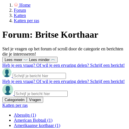
Home
Forum
Katten
Katten per ras
Forum: Britse Korthaar
Stel je vragen op het forum of scroll door de categorie en berichten
die je interesseren!
Lees meer
Lees minder
Heb je een vraag? Of wil je een ervaring delen? Schrijf een bericht!
Heb je een vraag? Of wil je een ervaring delen? Schrijf een bericht!
Categorieën
Vragen
Katten per ras
Abessijn
(1)
American Bobtail
(1)
Amerikaanse korthaar
(1)