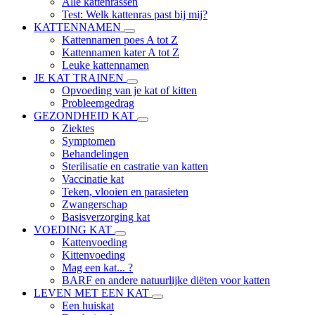
Alle kattenrassen
Test: Welk kattenras past bij mij?
KATTENNAMEN
Kattennamen poes A tot Z
Kattennamen kater A tot Z
Leuke kattennamen
JE KAT TRAINEN
Opvoeding van je kat of kitten
Probleemgedrag
GEZONDHEID KAT
Ziektes
Symptomen
Behandelingen
Sterilisatie en castratie van katten
Vaccinatie kat
Teken, vlooien en parasieten
Zwangerschap
Basisverzorging kat
VOEDING KAT
Kattenvoeding
Kittenvoeding
Mag een kat... ?
BARF en andere natuurlijke diëten voor katten
LEVEN MET EEN KAT
Een huiskat