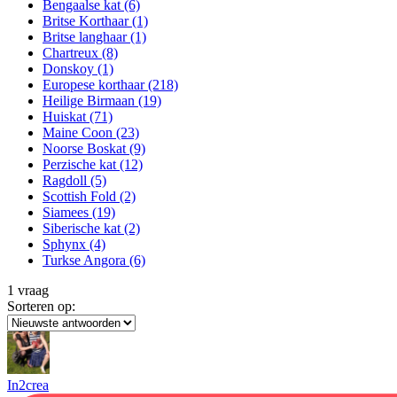
Bengaalse kat
(6)
Britse Korthaar
(1)
Britse langhaar
(1)
Chartreux
(8)
Donskoy
(1)
Europese korthaar
(218)
Heilige Birmaan
(19)
Huiskat
(71)
Maine Coon
(23)
Noorse Boskat
(9)
Perzische kat
(12)
Ragdoll
(5)
Scottish Fold
(2)
Siamees
(19)
Siberische kat
(2)
Sphynx
(4)
Turkse Angora
(6)
1 vraag
Sorteren op:
In2crea