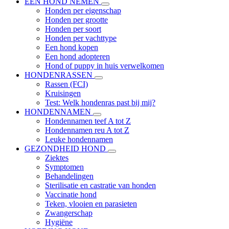
EEN HOND NEMEN
Honden per eigenschap
Honden per grootte
Honden per soort
Honden per vachttype
Een hond kopen
Een hond adopteren
Hond of puppy in huis verwelkomen
HONDENRASSEN
Rassen (FCI)
Kruisingen
Test: Welk hondenras past bij mij?
HONDENNAMEN
Hondennamen teef A tot Z
Hondennamen reu A tot Z
Leuke hondennamen
GEZONDHEID HOND
Ziektes
Symptomen
Behandelingen
Sterilisatie en castratie van honden
Vaccinatie hond
Teken, vlooien en parasieten
Zwangerschap
Hygiëne