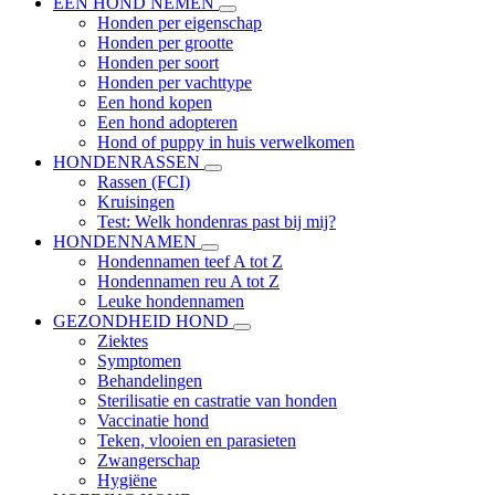
EEN HOND NEMEN
Honden per eigenschap
Honden per grootte
Honden per soort
Honden per vachttype
Een hond kopen
Een hond adopteren
Hond of puppy in huis verwelkomen
HONDENRASSEN
Rassen (FCI)
Kruisingen
Test: Welk hondenras past bij mij?
HONDENNAMEN
Hondennamen teef A tot Z
Hondennamen reu A tot Z
Leuke hondennamen
GEZONDHEID HOND
Ziektes
Symptomen
Behandelingen
Sterilisatie en castratie van honden
Vaccinatie hond
Teken, vlooien en parasieten
Zwangerschap
Hygiëne