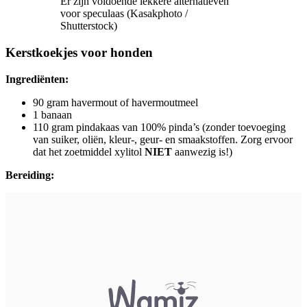
Er zijn voldoende lekkere alternatieven
voor speculaas (Kasakphoto /
Shutterstock)
Kerstkoekjes voor honden
Ingrediënten:
90 gram havermout of havermoutmeel
1 banaan
110 gram pindakaas van 100% pinda’s (zonder toevoeging
van suiker, oliën, kleur-, geur- en smaakstoffen. Zorg ervoor
dat het zoetmiddel xylitol
NIET
aanwezig is!)
Bereiding: