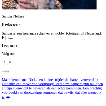
Sander Nelisse
Redacteur
Sander is een freelance schrijver en hobby-fotograaf uit Nederland.
Hij is...
Lees meer
Volg ons
Maak kennis met Nick, een kleine strijder die harten verovert! 🐾
Ondanks een misvormd voorpootje leert deze dappere pup nu lopen
en zijn evenwicht te bewaren als een echte kampioen. Een prachtig
voorbeeld van doorzettingsvermogen dat bewijst dat alles mogelijk
is. ❤️