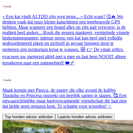
« Een kat vindt ALTIJD zijn weg terug... » Echt waar? 🤔🔥 We
denken vaak dat onze kleine katachtigen een ingebouwde GPS
hebben. Maar wanneer een brand alles op zijn pad verwoest, is de
realiteit heel anders... Rook die geuren maskeert, vernietigde visuele
herkenningspunten, intense stress: een kat kan heel snel volledig
gedesoriënteerd raken en zichzelf in gevaar brengen door te
proberen zijn territorium terug te winnen. 😿 👉 De vitale reflex:
evacueer uw metgezel altijd met u mee en laat hem NOOIT alleen
terugkeren naar een rampgebied! ❤️‍🩹
Maak kennis met Pipoca, de puppy die elke avond de kalfjes
Tiquinho en Princesa opzoekt om heerlijk samen te slapen. 🥰 Een
onwaarschijnlijke maar hartverwarmende vriendschap die laat zien
dat liefde geen grenzen kent. Te schattig voor woorden! ✨
Top honden advies artikelen
Laatste honden advies artikelen