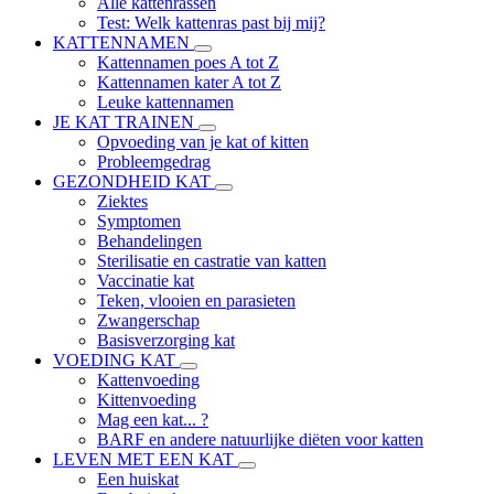
Alle kattenrassen
Test: Welk kattenras past bij mij?
KATTENNAMEN
Kattennamen poes A tot Z
Kattennamen kater A tot Z
Leuke kattennamen
JE KAT TRAINEN
Opvoeding van je kat of kitten
Probleemgedrag
GEZONDHEID KAT
Ziektes
Symptomen
Behandelingen
Sterilisatie en castratie van katten
Vaccinatie kat
Teken, vlooien en parasieten
Zwangerschap
Basisverzorging kat
VOEDING KAT
Kattenvoeding
Kittenvoeding
Mag een kat... ?
BARF en andere natuurlijke diëten voor katten
LEVEN MET EEN KAT
Een huiskat