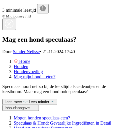
3 minimale leestijd
© Midjourney / KI
Mag een hond speculaas?
Door
Sander Nelisse
•
21-11-2024 17:40
Home
Honden
Hondenvoeding
Mag mijn hond... eten?
Speculaas hoort net zo bij de kersttijd als cadeautjes en de
kerstboom. Maar mag een hond ook speculaas?
Lees meer
Lees minder
Inhoudsopgave
+
−
Mogen honden speculaas eten?
Speculaas & Hond: Gevaarlijke Ingrediënten in Detail