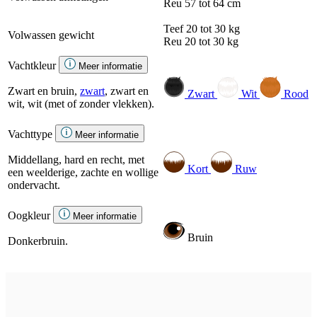
Reu
57 tot 64 cm
Teef
20 tot 30 kg
Volwassen gewicht
Reu
20 tot 30 kg
Vachtkleur
Meer informatie
Zwart en bruin,
zwart
, zwart en
Zwart
Wit
Rood
wit, wit (met of zonder vlekken).
Vachttype
Meer informatie
Middellang, hard en recht, met
Kort
Ruw
een weelderige, zachte en wollige
ondervacht.
Oogkleur
Meer informatie
Bruin
Donkerbruin.