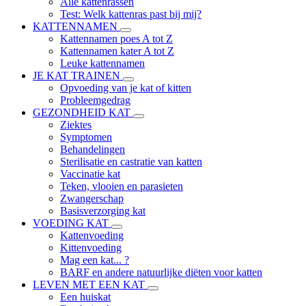
Alle kattenrassen
Test: Welk kattenras past bij mij?
KATTENNAMEN
Kattennamen poes A tot Z
Kattennamen kater A tot Z
Leuke kattennamen
JE KAT TRAINEN
Opvoeding van je kat of kitten
Probleemgedrag
GEZONDHEID KAT
Ziektes
Symptomen
Behandelingen
Sterilisatie en castratie van katten
Vaccinatie kat
Teken, vlooien en parasieten
Zwangerschap
Basisverzorging kat
VOEDING KAT
Kattenvoeding
Kittenvoeding
Mag een kat... ?
BARF en andere natuurlijke diëten voor katten
LEVEN MET EEN KAT
Een huiskat