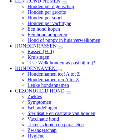
EEN HOND NEMEN
Honden per eigenschap
Honden per grootte
Honden per soort
Honden per vachttype
Een hond kopen
Een hond adopteren
Hond of puppy in huis verwelkomen
HONDENRASSEN
Rassen (FCI)
Kruisingen
Test: Welk hondenras past bij mij?
HONDENNAMEN
Hondennamen teef A tot Z
Hondennamen reu A tot Z
Leuke hondennamen
GEZONDHEID HOND
Ziektes
Symptomen
Behandelingen
Sterilisatie en castratie van honden
Vaccinatie hond
Teken, vlooien en parasieten
Zwangerschap
Hygiëne