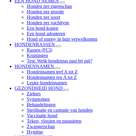
EEN HOND NEMEN
Honden per eigenschap
Honden per grootte
Honden per soort
Honden per vachttype
Een hond kopen
Een hond adopteren
Hond of puppy in huis verwelkomen
HONDENRASSEN
Rassen (FCI)
Kruisingen
Test: Welk hondenras past bij mij?
HONDENNAMEN
Hondennamen teef A tot Z
Hondennamen reu A tot Z
Leuke hondennamen
GEZONDHEID HOND
Ziektes
Symptomen
Behandelingen
Sterilisatie en castratie van honden
Vaccinatie hond
Teken, vlooien en parasieten
Zwangerschap
Hygiëne