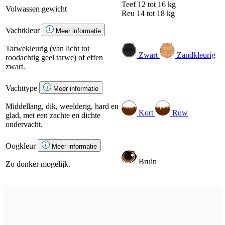
Teef
12 tot 16 kg
Volwassen gewicht
Reu
14 tot 18 kg
Vachtkleur
Meer informatie
Tarwekleurig (van licht tot
Zwart
Zandkleurig
roodachtig geel tarwe) of effen
zwart.
Vachttype
Meer informatie
Middellang, dik, weelderig, hard en
Kort
Ruw
glad, met een zachte en dichte
ondervacht.
Oogkleur
Meer informatie
Bruin
Zo donker mogelijk.