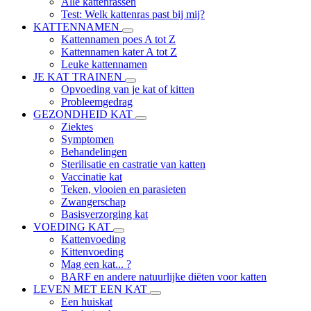
Alle kattenrassen
Test: Welk kattenras past bij mij?
KATTENNAMEN
Kattennamen poes A tot Z
Kattennamen kater A tot Z
Leuke kattennamen
JE KAT TRAINEN
Opvoeding van je kat of kitten
Probleemgedrag
GEZONDHEID KAT
Ziektes
Symptomen
Behandelingen
Sterilisatie en castratie van katten
Vaccinatie kat
Teken, vlooien en parasieten
Zwangerschap
Basisverzorging kat
VOEDING KAT
Kattenvoeding
Kittenvoeding
Mag een kat... ?
BARF en andere natuurlijke diëten voor katten
LEVEN MET EEN KAT
Een huiskat