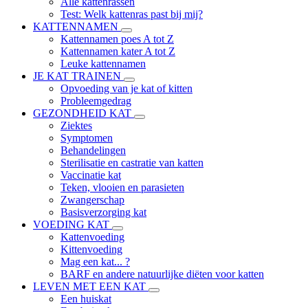
Alle kattenrassen
Test: Welk kattenras past bij mij?
KATTENNAMEN
Kattennamen poes A tot Z
Kattennamen kater A tot Z
Leuke kattennamen
JE KAT TRAINEN
Opvoeding van je kat of kitten
Probleemgedrag
GEZONDHEID KAT
Ziektes
Symptomen
Behandelingen
Sterilisatie en castratie van katten
Vaccinatie kat
Teken, vlooien en parasieten
Zwangerschap
Basisverzorging kat
VOEDING KAT
Kattenvoeding
Kittenvoeding
Mag een kat... ?
BARF en andere natuurlijke diëten voor katten
LEVEN MET EEN KAT
Een huiskat