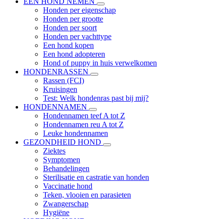
EEN HOND NEMEN
Honden per eigenschap
Honden per grootte
Honden per soort
Honden per vachttype
Een hond kopen
Een hond adopteren
Hond of puppy in huis verwelkomen
HONDENRASSEN
Rassen (FCI)
Kruisingen
Test: Welk hondenras past bij mij?
HONDENNAMEN
Hondennamen teef A tot Z
Hondennamen reu A tot Z
Leuke hondennamen
GEZONDHEID HOND
Ziektes
Symptomen
Behandelingen
Sterilisatie en castratie van honden
Vaccinatie hond
Teken, vlooien en parasieten
Zwangerschap
Hygiëne