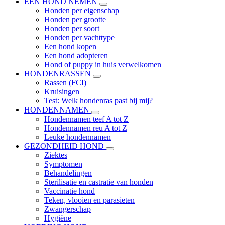
EEN HOND NEMEN
Honden per eigenschap
Honden per grootte
Honden per soort
Honden per vachttype
Een hond kopen
Een hond adopteren
Hond of puppy in huis verwelkomen
HONDENRASSEN
Rassen (FCI)
Kruisingen
Test: Welk hondenras past bij mij?
HONDENNAMEN
Hondennamen teef A tot Z
Hondennamen reu A tot Z
Leuke hondennamen
GEZONDHEID HOND
Ziektes
Symptomen
Behandelingen
Sterilisatie en castratie van honden
Vaccinatie hond
Teken, vlooien en parasieten
Zwangerschap
Hygiëne