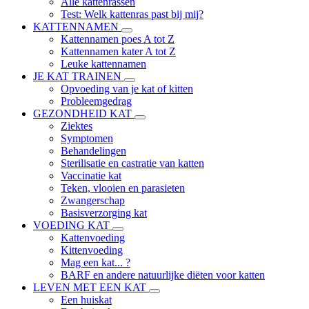
Alle kattenrassen
Test: Welk kattenras past bij mij?
KATTENNAMEN
Kattennamen poes A tot Z
Kattennamen kater A tot Z
Leuke kattennamen
JE KAT TRAINEN
Opvoeding van je kat of kitten
Probleemgedrag
GEZONDHEID KAT
Ziektes
Symptomen
Behandelingen
Sterilisatie en castratie van katten
Vaccinatie kat
Teken, vlooien en parasieten
Zwangerschap
Basisverzorging kat
VOEDING KAT
Kattenvoeding
Kittenvoeding
Mag een kat... ?
BARF en andere natuurlijke diëten voor katten
LEVEN MET EEN KAT
Een huiskat