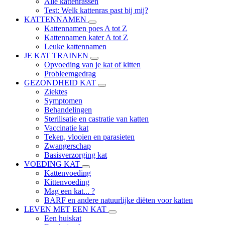
Alle kattenrassen
Test: Welk kattenras past bij mij?
KATTENNAMEN
Kattennamen poes A tot Z
Kattennamen kater A tot Z
Leuke kattennamen
JE KAT TRAINEN
Opvoeding van je kat of kitten
Probleemgedrag
GEZONDHEID KAT
Ziektes
Symptomen
Behandelingen
Sterilisatie en castratie van katten
Vaccinatie kat
Teken, vlooien en parasieten
Zwangerschap
Basisverzorging kat
VOEDING KAT
Kattenvoeding
Kittenvoeding
Mag een kat... ?
BARF en andere natuurlijke diëten voor katten
LEVEN MET EEN KAT
Een huiskat