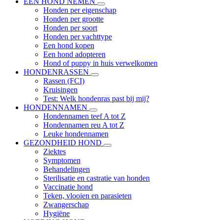
EEN HOND NEMEN
Honden per eigenschap
Honden per grootte
Honden per soort
Honden per vachttype
Een hond kopen
Een hond adopteren
Hond of puppy in huis verwelkomen
HONDENRASSEN
Rassen (FCI)
Kruisingen
Test: Welk hondenras past bij mij?
HONDENNAMEN
Hondennamen teef A tot Z
Hondennamen reu A tot Z
Leuke hondennamen
GEZONDHEID HOND
Ziektes
Symptomen
Behandelingen
Sterilisatie en castratie van honden
Vaccinatie hond
Teken, vlooien en parasieten
Zwangerschap
Hygiëne