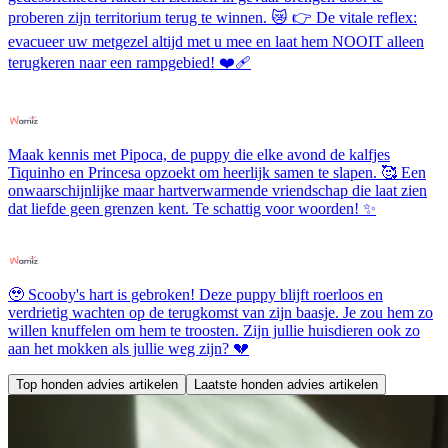
proberen zijn territorium terug te winnen. 😿 👉 De vitale reflex:
evacueer uw metgezel altijd met u mee en laat hem NOOIT alleen
terugkeren naar een rampgebied! ❤️‍🩹
Maak kennis met Pipoca, de puppy die elke avond de kalfjes
Tiquinho en Princesa opzoekt om heerlijk samen te slapen. 🥰 Een
onwaarschijnlijke maar hartverwarmende vriendschap die laat zien
dat liefde geen grenzen kent. Te schattig voor woorden! ✨
🥹 Scooby's hart is gebroken! Deze puppy blijft roerloos en
verdrietig wachten op de terugkomst van zijn baasje. Je zou hem zo
willen knuffelen om hem te troosten. Zijn jullie huisdieren ook zo
aan het mokken als jullie weg zijn? 💔
Top honden advies artikelen
Laatste honden advies artikelen