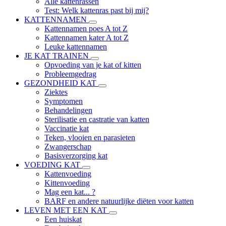
Alle kattenrassen
Test: Welk kattenras past bij mij?
KATTENNAMEN
Kattennamen poes A tot Z
Kattennamen kater A tot Z
Leuke kattennamen
JE KAT TRAINEN
Opvoeding van je kat of kitten
Probleemgedrag
GEZONDHEID KAT
Ziektes
Symptomen
Behandelingen
Sterilisatie en castratie van katten
Vaccinatie kat
Teken, vlooien en parasieten
Zwangerschap
Basisverzorging kat
VOEDING KAT
Kattenvoeding
Kittenvoeding
Mag een kat... ?
BARF en andere natuurlijke diëten voor katten
LEVEN MET EEN KAT
Een huiskat