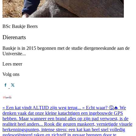
BSc Baukje Beers
Dierenarts
Baukje is in 2015 begonnen met de studie diergeneeskunde aan de
Universite...
Lees meer
Volg ons
« Een kat vindt ALTIJD zijn weg terug... » Echt waar? 🤔🔥 We
denken vaak dat onze kleine katachtigen een ingebouwde GPS
hebben. Maar wanneer een brand alles op zijn pad verwoest, is de
realiteit heel anders... Rook die geuren maskeert, vernietigde visuele
herkenningspunten, intense stress: een kat kan heel snel volledig
gedesoriënteerd raken en zichzelf in gevaar brengen door te