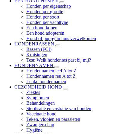
EEN HOND NEMEN
Honden per eigenschap
Honden per grootte
Honden per soort
Honden per vachttype
Een hond kopen
Een hond adopteren
Hond of puppy in huis verwelkomen
HONDENRASSEN
Rassen (FCI)
Kruisingen
Test: Welk hondenras past bij mij?
HONDENNAMEN
Hondennamen teef A tot Z
Hondennamen reu A tot Z
Leuke hondennamen
GEZONDHEID HOND
Ziektes
Symptomen
Behandelingen
Sterilisatie en castratie van honden
Vaccinatie hond
Teken, vlooien en parasieten
Zwangerschap
Hygiëne