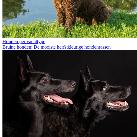
Honden per vachttype
Bruine honden: De mooiste herfstkleurige hondenrassen