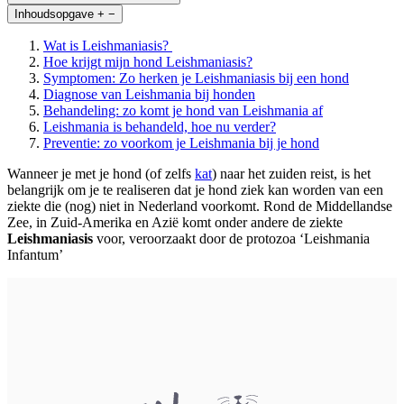
Inhoudsopgave
+
−
Wat is Leishmaniasis?
Hoe krijgt mijn hond Leishmaniasis?
Symptomen: Zo herken je Leishmaniasis bij een hond
Diagnose van Leishmania bij honden
Behandeling: zo komt je hond van Leishmania af
Leishmania is behandeld, hoe nu verder?
Preventie: zo voorkom je Leishmania bij je hond
Wanneer je met je hond (of zelfs
kat
) naar het zuiden reist, is het
belangrijk om je te realiseren dat je hond ziek kan worden van een
ziekte die (nog) niet in Nederland voorkomt. Rond de Middellandse
Zee, in Zuid-Amerika en Azië komt onder andere de ziekte
Leishmaniasis
voor, veroorzaakt door de protozoa ‘Leishmania
Infantum’