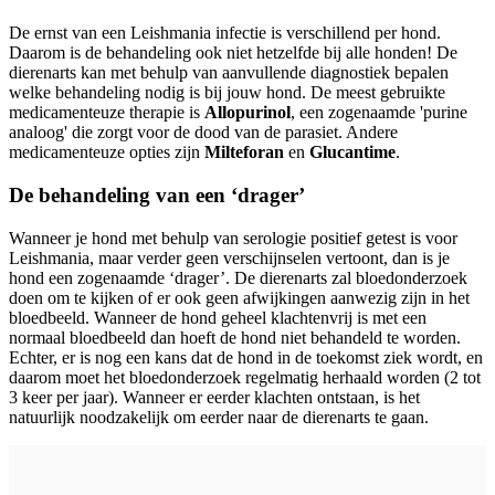
De ernst van een Leishmania infectie is verschillend per hond.
Daarom is de behandeling ook niet hetzelfde bij alle honden! De
dierenarts kan met behulp van aanvullende diagnostiek bepalen
welke behandeling nodig is bij jouw hond. De meest gebruikte
medicamenteuze therapie is
Allopurinol
, een zogenaamde 'purine
analoog' die zorgt voor de dood van de parasiet. Andere
medicamenteuze opties zijn
Milteforan
en
Glucantime
.
De behandeling van een ‘drager’
Wanneer je hond met behulp van serologie positief getest is voor
Leishmania, maar verder geen verschijnselen vertoont, dan is je
hond een zogenaamde ‘drager’. De dierenarts zal bloedonderzoek
doen om te kijken of er ook geen afwijkingen aanwezig zijn in het
bloedbeeld. Wanneer de hond geheel klachtenvrij is met een
normaal bloedbeeld dan hoeft de hond niet behandeld te worden.
Echter, er is nog een kans dat de hond in de toekomst ziek wordt, en
daarom moet het bloedonderzoek regelmatig herhaald worden (2 tot
3 keer per jaar). Wanneer er eerder klachten ontstaan, is het
natuurlijk noodzakelijk om eerder naar de dierenarts te gaan.