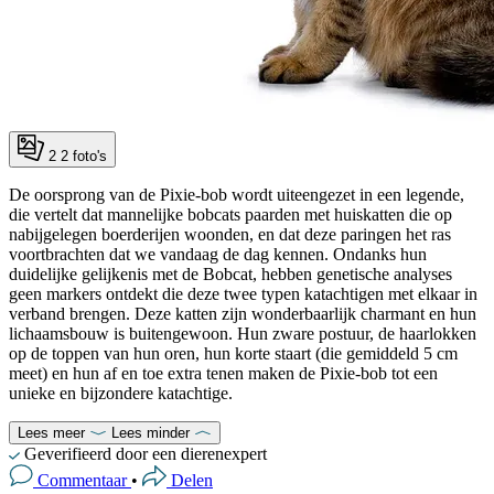
2
2 foto's
De oorsprong van de Pixie-bob wordt uiteengezet in een legende,
die vertelt dat mannelijke bobcats paarden met huiskatten die op
nabijgelegen boerderijen woonden, en dat deze paringen het ras
voortbrachten dat we vandaag de dag kennen. Ondanks hun
duidelijke gelijkenis met de Bobcat, hebben genetische analyses
geen markers ontdekt die deze twee typen katachtigen met elkaar in
verband brengen. Deze katten zijn wonderbaarlijk charmant en hun
lichaamsbouw is buitengewoon. Hun zware postuur, de haarlokken
op de toppen van hun oren, hun korte staart (die gemiddeld 5 cm
meet) en hun af en toe extra tenen maken de Pixie-bob tot een
unieke en bijzondere katachtige.
Lees meer
Lees minder
Geverifieerd door een dierenexpert
Commentaar
•
Delen