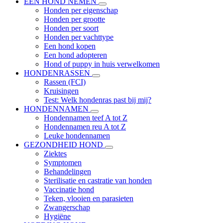
EEN HOND NEMEN
Honden per eigenschap
Honden per grootte
Honden per soort
Honden per vachttype
Een hond kopen
Een hond adopteren
Hond of puppy in huis verwelkomen
HONDENRASSEN
Rassen (FCI)
Kruisingen
Test: Welk hondenras past bij mij?
HONDENNAMEN
Hondennamen teef A tot Z
Hondennamen reu A tot Z
Leuke hondennamen
GEZONDHEID HOND
Ziektes
Symptomen
Behandelingen
Sterilisatie en castratie van honden
Vaccinatie hond
Teken, vlooien en parasieten
Zwangerschap
Hygiëne