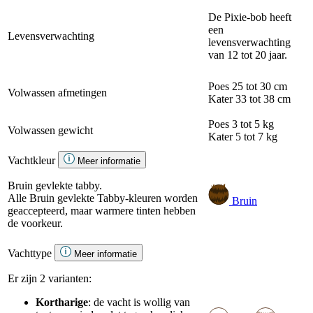
De Pixie-bob heeft
een
Levensverwachting
levensverwachting
van 12 tot 20 jaar.
Poes
25 tot 30 cm
Volwassen afmetingen
Kater
33 tot 38 cm
Poes
3 tot 5 kg
Volwassen gewicht
Kater
5 tot 7 kg
Vachtkleur
Meer informatie
Bruin gevlekte tabby.
Alle Bruin gevlekte Tabby-kleuren worden
Bruin
geaccepteerd, maar warmere tinten hebben
de voorkeur.
Vachttype
Meer informatie
Er zijn 2 varianten:
Kortharige
: de vacht is wollig van