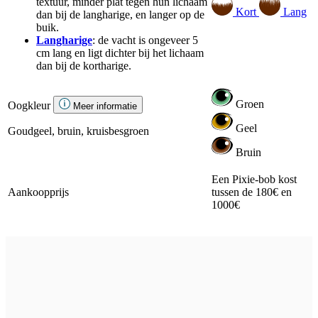
textuur, minder plat tegen hun lichaam
Kort
Lang
dan bij de langharige, en langer op de
buik.
Langharige
: de vacht is ongeveer 5
cm lang en ligt dichter bij het lichaam
dan bij de kortharige.
Groen
Oogkleur
Meer informatie
Geel
Goudgeel, bruin, kruisbesgroen
Bruin
Een Pixie-bob kost
Aankoopprijs
tussen de 180€ en
1000€