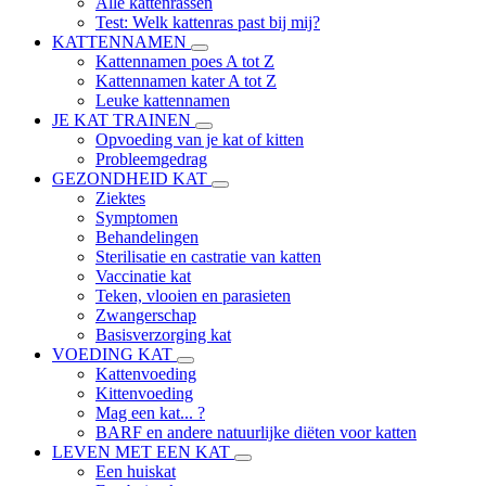
Alle kattenrassen
Test: Welk kattenras past bij mij?
KATTENNAMEN
Kattennamen poes A tot Z
Kattennamen kater A tot Z
Leuke kattennamen
JE KAT TRAINEN
Opvoeding van je kat of kitten
Probleemgedrag
GEZONDHEID KAT
Ziektes
Symptomen
Behandelingen
Sterilisatie en castratie van katten
Vaccinatie kat
Teken, vlooien en parasieten
Zwangerschap
Basisverzorging kat
VOEDING KAT
Kattenvoeding
Kittenvoeding
Mag een kat... ?
BARF en andere natuurlijke diëten voor katten
LEVEN MET EEN KAT
Een huiskat