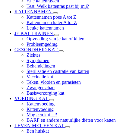
Alle kattenrassen
Test: Welk kattenras past bij mij?
KATTENNAMEN
Kattennamen poes A tot Z
Kattennamen kater A tot Z
Leuke kattennamen
JE KAT TRAINEN
Opvoeding van je kat of kitten
Probleemgedrag
GEZONDHEID KAT
Ziektes
Symptomen
Behandelingen
Sterilisatie en castratie van katten
Vaccinatie kat
Teken, vlooien en parasieten
Zwangerschap
Basisverzorging kat
VOEDING KAT
Kattenvoeding
Kittenvoeding
Mag een kat... ?
BARF en andere natuurlijke diëten voor katten
LEVEN MET EEN KAT
Een huiskat