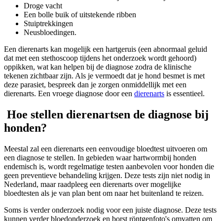
Droge vacht
Een bolle buik of uitstekende ribben
Stuiptrekkingen
Neusbloedingen.
Een dierenarts kan mogelijk een hartgeruis (een abnormaal geluid
dat met een stethoscoop tijdens het onderzoek wordt gehoord)
oppikken, wat kan helpen bij de diagnose zodra de klinische
tekenen zichtbaar zijn. Als je vermoedt dat je hond besmet is met
deze parasiet, bespreek dan je zorgen onmiddellijk met een
dierenarts. Een vroege diagnose door een
dierenarts
is essentieel.
Hoe stellen dierenartsen de diagnose bij
honden?
Meestal zal een dierenarts een eenvoudige bloedtest uitvoeren om
een diagnose te stellen. In gebieden waar
hartworm
bij honden
endemisch is, wordt regelmatige testen aanbevolen voor honden die
geen preventieve behandeling krijgen. Deze tests zijn niet nodig in
Nederland, maar raadpleeg een dierenarts over mogelijke
bloedtesten als je van plan bent om naar het buitenland te reizen.
Soms is verder onderzoek nodig voor een juiste diagnose. Deze tests
kunnen verder bloedonderzoek en borst röntgenfoto's omvatten om