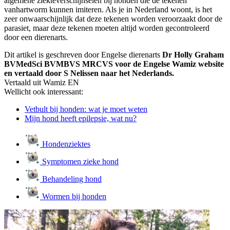
algemene ziekteverschijnselen bij honden die de tekenen
van
hartworm
kunnen imiteren. Als je in Nederland woont, is het
zeer onwaarschijnlijk dat deze tekenen worden veroorzaakt door de
parasiet, maar deze tekenen moeten altijd worden gecontroleerd
door een dierenarts.
Dit artikel is geschreven door Engelse dierenarts
Dr Holly Graham
BVMedSci BVMBVS MRCVS voor de Engelse Wamiz website
en vertaald door S Nelissen naar het Nederlands.
Vertaald uit Wamiz EN
Wellicht ook interessant:
Vetbult bij honden: wat je moet weten
Mijn hond heeft epilepsie, wat nu?
Hondenziektes
Symptomen zieke hond
Behandeling hond
Wormen bij honden