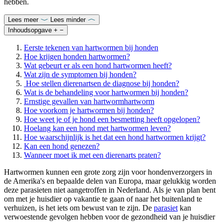
hebben.
Lees meer
Lees minder
Inhoudsopgave
+
−
Eerste tekenen van hartwormen bij honden
Hoe krijgen honden hartwormen?
Wat gebeurt er als een hond hartwormen heeft?
Wat zijn de symptomen bij honden?
Hoe stellen dierenartsen de diagnose bij honden?
Wat is de behandeling voor hartwormen bij honden?
Ernstige gevallen van hartwormhartworm
Hoe voorkom je hartwormen bij honden?
Hoe weet je of je hond een besmetting heeft opgelopen?
Hoelang kan een hond met hartwormen leven?
Hoe waarschijnlijk is het dat een hond hartwormen krijgt?
Kan een hond genezen?
Wanneer moet ik met een dierenarts praten?
Hartwormen kunnen een grote zorg zijn voor hondenverzorgers in
de Amerika's en bepaalde delen van Europa, maar gelukkig worden
deze parasieten niet aangetroffen in Nederland. Als je van plan bent
om met je huisdier op vakantie te gaan of naar het buitenland te
verhuizen, is het iets om bewust van te zijn. De
parasiet
kan
verwoestende gevolgen hebben voor de gezondheid van je huisdier