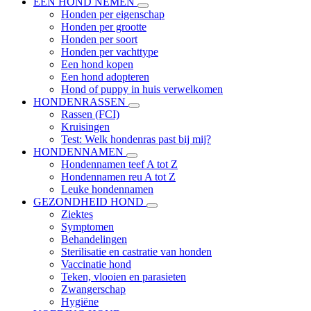
EEN HOND NEMEN
Honden per eigenschap
Honden per grootte
Honden per soort
Honden per vachttype
Een hond kopen
Een hond adopteren
Hond of puppy in huis verwelkomen
HONDENRASSEN
Rassen (FCI)
Kruisingen
Test: Welk hondenras past bij mij?
HONDENNAMEN
Hondennamen teef A tot Z
Hondennamen reu A tot Z
Leuke hondennamen
GEZONDHEID HOND
Ziektes
Symptomen
Behandelingen
Sterilisatie en castratie van honden
Vaccinatie hond
Teken, vlooien en parasieten
Zwangerschap
Hygiëne