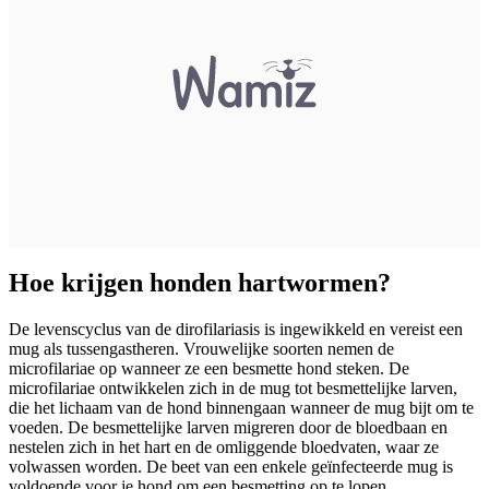
Hoe krijgen honden hartwormen?
De levenscyclus van de dirofilariasis is ingewikkeld en vereist een
mug als tussengastheren. Vrouwelijke soorten nemen de
microfilariae op wanneer ze een besmette hond steken. De
microfilariae ontwikkelen zich in de mug tot besmettelijke larven,
die het lichaam van de hond binnengaan wanneer de mug bijt om te
voeden. De besmettelijke larven migreren door de bloedbaan en
nestelen zich in het hart en de omliggende bloedvaten, waar ze
volwassen worden. De beet van een enkele geïnfecteerde mug is
voldoende voor je hond om een besmetting op te lopen.