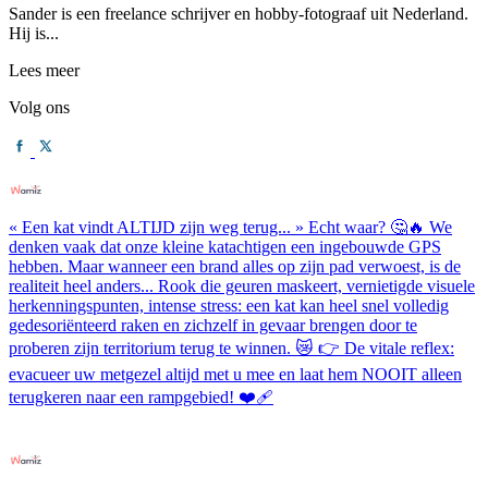
Sander is een freelance schrijver en hobby-fotograaf uit Nederland.
Hij is...
Lees meer
Volg ons
« Een kat vindt ALTIJD zijn weg terug... » Echt waar? 🤔🔥 We
denken vaak dat onze kleine katachtigen een ingebouwde GPS
hebben. Maar wanneer een brand alles op zijn pad verwoest, is de
realiteit heel anders... Rook die geuren maskeert, vernietigde visuele
herkenningspunten, intense stress: een kat kan heel snel volledig
gedesoriënteerd raken en zichzelf in gevaar brengen door te
proberen zijn territorium terug te winnen. 😿 👉 De vitale reflex:
evacueer uw metgezel altijd met u mee en laat hem NOOIT alleen
terugkeren naar een rampgebied! ❤️‍🩹