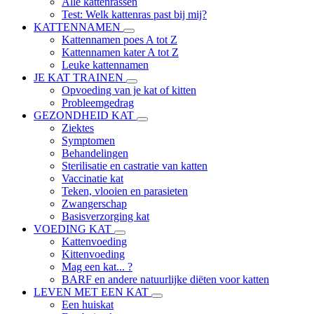
Alle kattenrassen
Test: Welk kattenras past bij mij?
KATTENNAMEN
Kattennamen poes A tot Z
Kattennamen kater A tot Z
Leuke kattennamen
JE KAT TRAINEN
Opvoeding van je kat of kitten
Probleemgedrag
GEZONDHEID KAT
Ziektes
Symptomen
Behandelingen
Sterilisatie en castratie van katten
Vaccinatie kat
Teken, vlooien en parasieten
Zwangerschap
Basisverzorging kat
VOEDING KAT
Kattenvoeding
Kittenvoeding
Mag een kat... ?
BARF en andere natuurlijke diëten voor katten
LEVEN MET EEN KAT
Een huiskat