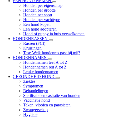
EEN HOND NEMEN
Honden per eigenschap
Honden per grootte
Honden per soort
Honden per vachttype
Een hond kopen
Een hond adopteren
Hond of puppy in huis verwelkomen
HONDENRASSEN
Rassen (FCI)
Kruisingen
Test: Welk hondenras past bij mij?
HONDENNAMEN
Hondennamen teef A tot Z
Hondennamen reu A tot Z
Leuke hondennamen
GEZONDHEID HOND
Ziektes
Symptomen
Behandelingen
Sterilisatie en castratie van honden
Vaccinatie hond
Teken, vlooien en parasieten
Zwangerschap
Hygiëne