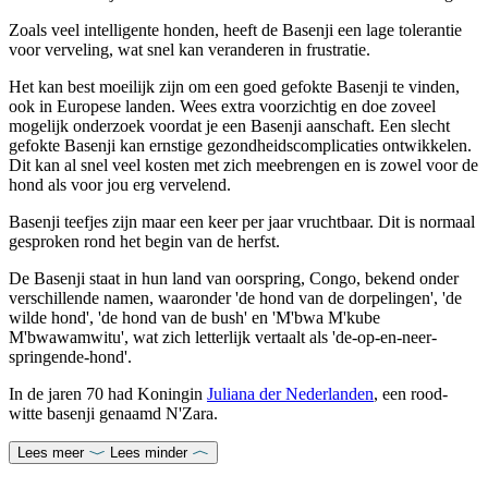
Zoals veel intelligente honden, heeft de Basenji een lage tolerantie
voor verveling, wat snel kan veranderen in frustratie.
Het kan best moeilijk zijn om een goed gefokte Basenji te vinden,
ook in Europese landen. Wees extra voorzichtig en doe zoveel
mogelijk onderzoek voordat je een Basenji aanschaft. Een slecht
gefokte Basenji kan ernstige gezondheidscomplicaties ontwikkelen.
Dit kan al snel veel kosten met zich meebrengen en is zowel voor de
hond als voor jou erg vervelend.
Basenji teefjes zijn maar een keer per jaar vruchtbaar. Dit is normaal
gesproken rond het begin van de herfst.
De Basenji staat in hun land van oorspring, Congo, bekend onder
verschillende namen, waaronder 'de hond van de dorpelingen', 'de
wilde hond', 'de hond van de bush' en 'M'bwa M'kube
M'bwawamwitu', wat zich letterlijk vertaalt als 'de-op-en-neer-
springende-hond'.
In de jaren 70 had Koningin
Juliana der Nederlanden
, een rood-
witte basenji genaamd N'Zara.
Lees meer
Lees minder