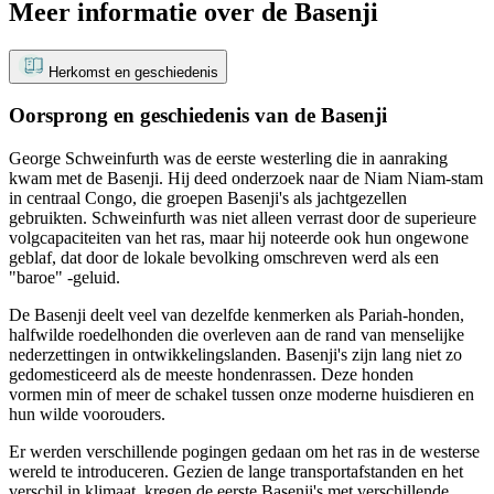
Meer informatie over de Basenji
Herkomst en geschiedenis
Oorsprong en geschiedenis van de Basenji
George Schweinfurth was de eerste westerling die in aanraking
kwam met de Basenji. Hij deed onderzoek naar de Niam Niam-stam
in centraal Congo, die groepen Basenji's als jachtgezellen
gebruikten. Schweinfurth was niet alleen verrast door de superieure
volgcapaciteiten van het ras, maar hij noteerde ook hun ongewone
geblaf, dat door de lokale bevolking omschreven werd als een
"baroe" -geluid.
De Basenji deelt veel van dezelfde kenmerken als Pariah-honden,
halfwilde roedelhonden die overleven aan de rand van menselijke
nederzettingen in ontwikkelingslanden. Basenji's zijn lang niet zo
gedomesticeerd als de meeste hondenrassen. Deze honden
vormen min of meer de schakel tussen onze moderne huisdieren en
hun wilde voorouders.
Er werden verschillende pogingen gedaan om het ras in de westerse
wereld te introduceren. Gezien de lange transportafstanden en het
verschil in klimaat, kregen de eerste Basenji's met verschillende