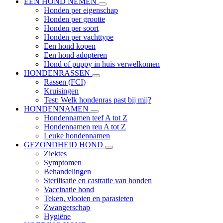
EEN HOND NEMEN
Honden per eigenschap
Honden per grootte
Honden per soort
Honden per vachttype
Een hond kopen
Een hond adopteren
Hond of puppy in huis verwelkomen
HONDENRASSEN
Rassen (FCI)
Kruisingen
Test: Welk hondenras past bij mij?
HONDENNAMEN
Hondennamen teef A tot Z
Hondennamen reu A tot Z
Leuke hondennamen
GEZONDHEID HOND
Ziektes
Symptomen
Behandelingen
Sterilisatie en castratie van honden
Vaccinatie hond
Teken, vlooien en parasieten
Zwangerschap
Hygiëne