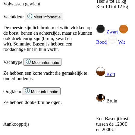
Teef
9 tot 10 kg
Volwassen gewicht
Reu
10 tot 12 kg
Vachtkleur
Meer informatie
De meeste zijn lichtbruin met witte vlekken op
Zwart
de borst, benen en achterzijde, maar ze kunnen
ook driekleurig zijn (bruin, zwart en
Rood
Wit
wit). Sommige Basenji's hebben een
roodachtige tint in hun vacht.
Vachttype
Meer informatie
Ze hebben een korte vacht die gemakelijk te
Kort
onderhouden is.
Oogkleur
Meer informatie
Bruin
Ze hebben donkerbruine ogen.
Een Basenji kost
Aankoopprijs
tussen de 1200€
en 2000€