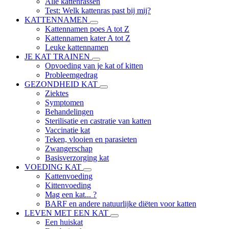
Alle kattenrassen
Test: Welk kattenras past bij mij?
KATTENNAMEN
Kattennamen poes A tot Z
Kattennamen kater A tot Z
Leuke kattennamen
JE KAT TRAINEN
Opvoeding van je kat of kitten
Probleemgedrag
GEZONDHEID KAT
Ziektes
Symptomen
Behandelingen
Sterilisatie en castratie van katten
Vaccinatie kat
Teken, vlooien en parasieten
Zwangerschap
Basisverzorging kat
VOEDING KAT
Kattenvoeding
Kittenvoeding
Mag een kat... ?
BARF en andere natuurlijke diëten voor katten
LEVEN MET EEN KAT
Een huiskat