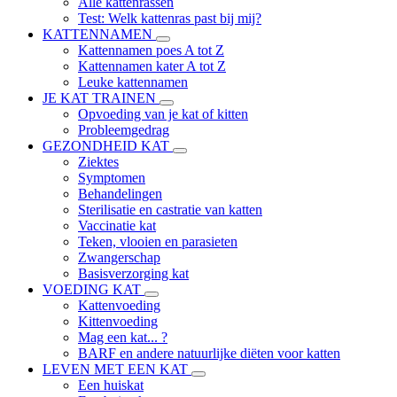
Alle kattenrassen
Test: Welk kattenras past bij mij?
KATTENNAMEN
Kattennamen poes A tot Z
Kattennamen kater A tot Z
Leuke kattennamen
JE KAT TRAINEN
Opvoeding van je kat of kitten
Probleemgedrag
GEZONDHEID KAT
Ziektes
Symptomen
Behandelingen
Sterilisatie en castratie van katten
Vaccinatie kat
Teken, vlooien en parasieten
Zwangerschap
Basisverzorging kat
VOEDING KAT
Kattenvoeding
Kittenvoeding
Mag een kat... ?
BARF en andere natuurlijke diëten voor katten
LEVEN MET EEN KAT
Een huiskat