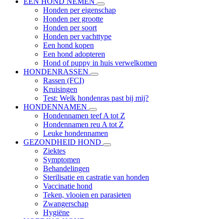
EEN HOND NEMEN
Honden per eigenschap
Honden per grootte
Honden per soort
Honden per vachttype
Een hond kopen
Een hond adopteren
Hond of puppy in huis verwelkomen
HONDENRASSEN
Rassen (FCI)
Kruisingen
Test: Welk hondenras past bij mij?
HONDENNAMEN
Hondennamen teef A tot Z
Hondennamen reu A tot Z
Leuke hondennamen
GEZONDHEID HOND
Ziektes
Symptomen
Behandelingen
Sterilisatie en castratie van honden
Vaccinatie hond
Teken, vlooien en parasieten
Zwangerschap
Hygiëne