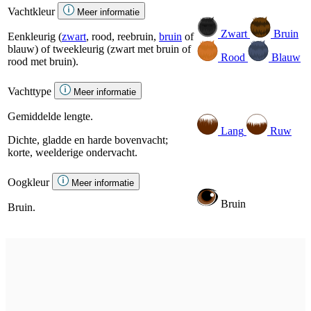
Vachtkleur
Meer informatie
Zwart
Bruin
Eenkleurig (
zwart
, rood, reebruin,
bruin
of
blauw) of tweekleurig (zwart met bruin of
Rood
Blauw
rood met bruin).
Vachttype
Meer informatie
Gemiddelde lengte.
Lang
Ruw
Dichte, gladde en harde bovenvacht;
korte, weelderige ondervacht.
Oogkleur
Meer informatie
Bruin
Bruin.