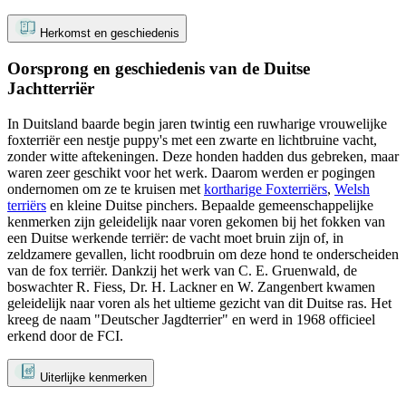
Herkomst en geschiedenis
Oorsprong en geschiedenis van de Duitse
Jachtterriër
In Duitsland baarde begin jaren twintig een ruwharige vrouwelijke
foxterriër een nestje puppy's met een zwarte en lichtbruine vacht,
zonder witte aftekeningen. Deze honden hadden dus gebreken, maar
waren zeer geschikt voor het werk. Daarom werden er pogingen
ondernomen om ze te kruisen met
kortharige Foxterriërs
,
Welsh
terriërs
en kleine Duitse pinchers. Bepaalde gemeenschappelijke
kenmerken zijn geleidelijk naar voren gekomen bij het fokken van
een Duitse werkende terriër: de vacht moet bruin zijn of, in
zeldzamere gevallen, licht roodbruin om deze hond te onderscheiden
van de fox terriër. Dankzij het werk van C. E. Gruenwald, de
boswachter R. Fiess, Dr. H. Lackner en W. Zangenbert kwamen
geleidelijk naar voren als het ultieme gezicht van dit Duitse ras. Het
kreeg de naam "Deutscher Jagdterrier" en werd in 1968 officieel
erkend door de FCI.
Uiterlijke kenmerken