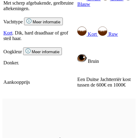
Met scherp afgebakende, geelbruine
Blauw
aftekeningen.
Vachttype
Meer informatie
Kort
. Dik, hard draadhaar of grof
Kort
Ruw
steil haar.
Oogkleur
Meer informatie
Bruin
Donker.
Een Duitse Jachtterriër kost
Aankoopprijs
tussen de 600€ en 1000€