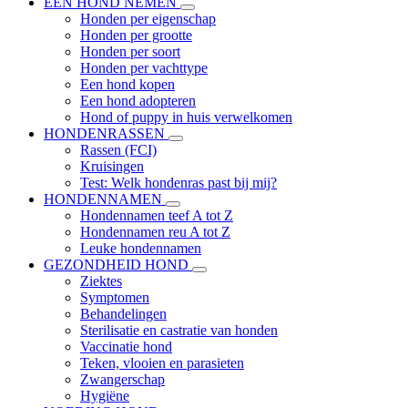
EEN HOND NEMEN
Honden per eigenschap
Honden per grootte
Honden per soort
Honden per vachttype
Een hond kopen
Een hond adopteren
Hond of puppy in huis verwelkomen
HONDENRASSEN
Rassen (FCI)
Kruisingen
Test: Welk hondenras past bij mij?
HONDENNAMEN
Hondennamen teef A tot Z
Hondennamen reu A tot Z
Leuke hondennamen
GEZONDHEID HOND
Ziektes
Symptomen
Behandelingen
Sterilisatie en castratie van honden
Vaccinatie hond
Teken, vlooien en parasieten
Zwangerschap
Hygiëne