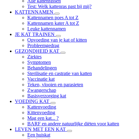
Alle kattenrassen
Test: Welk kattenras past bij mij?
KATTENNAMEN
Kattennamen poes A tot Z
Kattennamen kater A tot Z
Leuke kattennamen
JE KAT TRAINEN
Opvoeding van je kat of kitten
Probleemgedrag
GEZONDHEID KAT
Ziektes
Symptomen
Behandelingen
Sterilisatie en castratie van katten
Vaccinatie kat
Teken, vlooien en parasieten
Zwangerschap
Basisverzorging kat
VOEDING KAT
Kattenvoeding
Kittenvoeding
Mag een kat... ?
BARF en andere natuurlijke diëten voor katten
LEVEN MET EEN KAT
Een huiskat