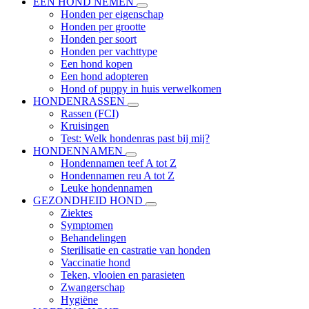
EEN HOND NEMEN
Honden per eigenschap
Honden per grootte
Honden per soort
Honden per vachttype
Een hond kopen
Een hond adopteren
Hond of puppy in huis verwelkomen
HONDENRASSEN
Rassen (FCI)
Kruisingen
Test: Welk hondenras past bij mij?
HONDENNAMEN
Hondennamen teef A tot Z
Hondennamen reu A tot Z
Leuke hondennamen
GEZONDHEID HOND
Ziektes
Symptomen
Behandelingen
Sterilisatie en castratie van honden
Vaccinatie hond
Teken, vlooien en parasieten
Zwangerschap
Hygiëne