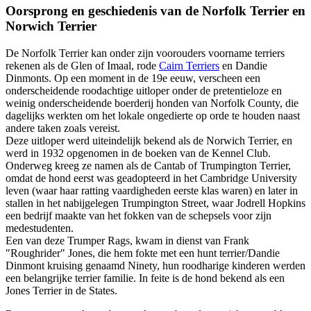
Oorsprong en geschiedenis van de Norfolk Terrier en
Norwich Terrier
De Norfolk Terrier kan onder zijn voorouders voorname terriers
rekenen als de Glen of Imaal, rode
Cairn Terriers
en Dandie
Dinmonts. Op een moment in de 19e eeuw, verscheen een
onderscheidende roodachtige uitloper onder de pretentieloze en
weinig onderscheidende boerderij honden van Norfolk County, die
dagelijks werkten om het lokale ongedierte op orde te houden naast
andere taken zoals vereist.
Deze uitloper werd uiteindelijk bekend als de Norwich Terrier, en
werd in 1932 opgenomen in de boeken van de Kennel Club.
Onderweg kreeg ze namen als de Cantab of Trumpington Terrier,
omdat de hond eerst was geadopteerd in het Cambridge University
leven (waar haar ratting vaardigheden eerste klas waren) en later in
stallen in het nabijgelegen Trumpington Street, waar Jodrell Hopkins
een bedrijf maakte van het fokken van de schepsels voor zijn
medestudenten.
Een van deze Trumper Rags, kwam in dienst van Frank
"Roughrider" Jones, die hem fokte met een hunt terrier/Dandie
Dinmont kruising genaamd Ninety, hun roodharige kinderen werden
een belangrijke terrier familie. In feite is de hond bekend als een
Jones Terrier in de States.