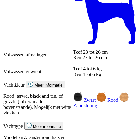
Teef
23 tot 26 cm
Volwassen afmetingen
Reu
23 tot 26 cm
Teef
4 tot 6 kg
Volwassen gewicht
Reu
4 tot 6 kg
Vachtkleur
Meer informatie
Rood, tarwe, black and tan, of
Zwart
Rood
grizzle (mix van alle
Zandkleurig
bovenstaande). Mogelijk met witte
vlekken.
Vachttype
Meer informatie
Middellang; langer rond hals en