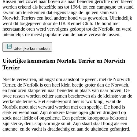
Rassen met zowel naar boven als naar beneden gerichte oren bleven
werden erkend als hetzelfde ras tot 1964, tot een campagne tot stand
kwam om te erkennen dat ergens langs de lijn een stam van
Norwich Terriers een heel andere hond was geworden. Uiteindelijk
werd dit toegegeven door de UK Kennel Club. De hond met
neerstaande oren werd vervolgens gedoopt tot de Norfolk, en werd
uiteindelijk de meest populaire van de nauw verwante rassen.
Uiterlijke kenmerken
Uiterlijke kenmerken Norfolk Terrier en Norwich
Terrier
Niet te verwarren, uit angst om aanstoot te geven, met de Norwich
Terrier, de Norfolk is een heel klein beetje groter dan de Norwich,
en haar oren klapperen naar beneden in plaats van naar boven. De
twee rassen worden echter samen beschreven als de kleinste van de
werkende terriers. Het sleutelwoord hier is 'working', want de
Norfolk moet niet verward worden met een speeltje. De hond is
sterk en wendbaar. Zijn donkere kleine ogen gluren dringend op
zoek naar liefde of ongedierte. Een perfecte knoopneus bekroont
zijn sterke, deur-stop-vormige snuit. Zijn staart staat hoog als een
antenne, en de vacht is draadachtig en aan de uiteinden gefranjerd.