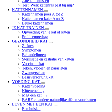
Alle kattenrassen
Test: Welk kattenras past bij mij?
KATTENNAMEN
Kattennamen poes A tot Z
Kattennamen kater A tot Z
Leuke kattennamen
JE KAT TRAINEN
Opvoeding van je kat of kitten
Probleemgedrag
GEZONDHEID KAT
Ziektes
Symptomen
Behandelingen
Sterilisatie en castratie van katten
Vaccinatie kat
Teken, vlooien en parasieten
Zwangerschap
Basisverzorging kat
VOEDING KAT
Kattenvoeding
Kittenvoeding
Mag een kat... ?
BARF en andere natuurlijke diëten voor katten
LEVEN MET EEN KAT
Een huiskat