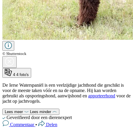
© Shutterstock
4
4 foto's
De Ierse Waterspaniël is een veelzijdige jachthond die geschikt is
voor de meeste taken vóór en na de opname. Hij kan worden
gebruikt als opsporingshond, aanwijshond en
apporteerhond
voor de
jacht op jachtvogels.
Lees meer
Lees minder
Geverifieerd door een dierenexpert
Commentaar
•
Delen