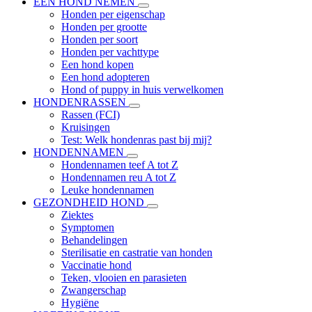
EEN HOND NEMEN
Honden per eigenschap
Honden per grootte
Honden per soort
Honden per vachttype
Een hond kopen
Een hond adopteren
Hond of puppy in huis verwelkomen
HONDENRASSEN
Rassen (FCI)
Kruisingen
Test: Welk hondenras past bij mij?
HONDENNAMEN
Hondennamen teef A tot Z
Hondennamen reu A tot Z
Leuke hondennamen
GEZONDHEID HOND
Ziektes
Symptomen
Behandelingen
Sterilisatie en castratie van honden
Vaccinatie hond
Teken, vlooien en parasieten
Zwangerschap
Hygiëne