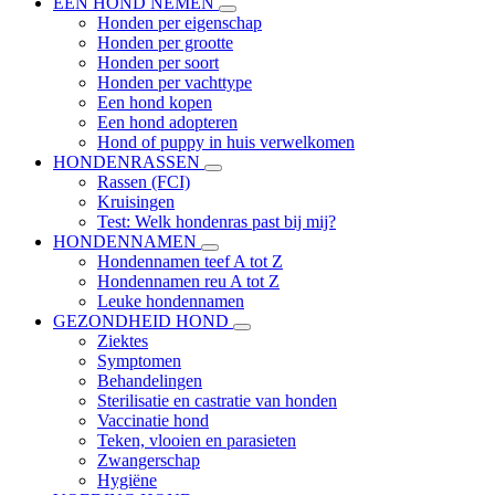
EEN HOND NEMEN
Honden per eigenschap
Honden per grootte
Honden per soort
Honden per vachttype
Een hond kopen
Een hond adopteren
Hond of puppy in huis verwelkomen
HONDENRASSEN
Rassen (FCI)
Kruisingen
Test: Welk hondenras past bij mij?
HONDENNAMEN
Hondennamen teef A tot Z
Hondennamen reu A tot Z
Leuke hondennamen
GEZONDHEID HOND
Ziektes
Symptomen
Behandelingen
Sterilisatie en castratie van honden
Vaccinatie hond
Teken, vlooien en parasieten
Zwangerschap
Hygiëne