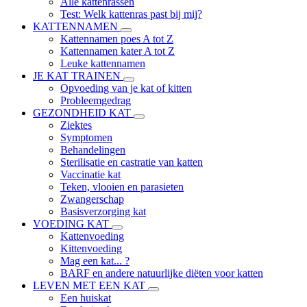
Alle kattenrassen
Test: Welk kattenras past bij mij?
KATTENNAMEN
Kattennamen poes A tot Z
Kattennamen kater A tot Z
Leuke kattennamen
JE KAT TRAINEN
Opvoeding van je kat of kitten
Probleemgedrag
GEZONDHEID KAT
Ziektes
Symptomen
Behandelingen
Sterilisatie en castratie van katten
Vaccinatie kat
Teken, vlooien en parasieten
Zwangerschap
Basisverzorging kat
VOEDING KAT
Kattenvoeding
Kittenvoeding
Mag een kat... ?
BARF en andere natuurlijke diëten voor katten
LEVEN MET EEN KAT
Een huiskat