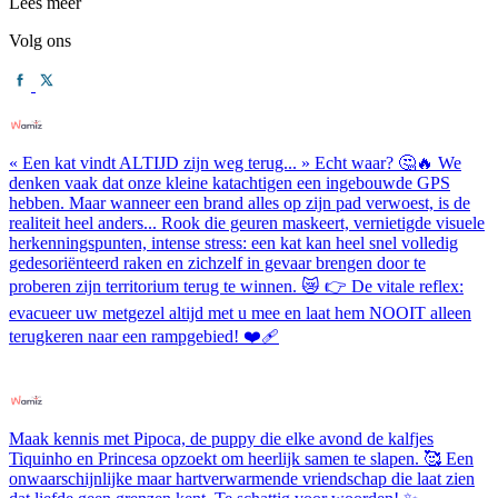
Lees meer
Volg ons
« Een kat vindt ALTIJD zijn weg terug... » Echt waar? 🤔🔥 We
denken vaak dat onze kleine katachtigen een ingebouwde GPS
hebben. Maar wanneer een brand alles op zijn pad verwoest, is de
realiteit heel anders... Rook die geuren maskeert, vernietigde visuele
herkenningspunten, intense stress: een kat kan heel snel volledig
gedesoriënteerd raken en zichzelf in gevaar brengen door te
proberen zijn territorium terug te winnen. 😿 👉 De vitale reflex:
evacueer uw metgezel altijd met u mee en laat hem NOOIT alleen
terugkeren naar een rampgebied! ❤️‍🩹
Maak kennis met Pipoca, de puppy die elke avond de kalfjes
Tiquinho en Princesa opzoekt om heerlijk samen te slapen. 🥰 Een
onwaarschijnlijke maar hartverwarmende vriendschap die laat zien