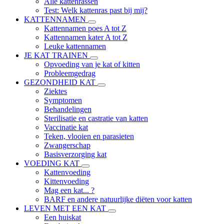
Alle kattenrassen
Test: Welk kattenras past bij mij?
KATTENNAMEN
Kattennamen poes A tot Z
Kattennamen kater A tot Z
Leuke kattennamen
JE KAT TRAINEN
Opvoeding van je kat of kitten
Probleemgedrag
GEZONDHEID KAT
Ziektes
Symptomen
Behandelingen
Sterilisatie en castratie van katten
Vaccinatie kat
Teken, vlooien en parasieten
Zwangerschap
Basisverzorging kat
VOEDING KAT
Kattenvoeding
Kittenvoeding
Mag een kat... ?
BARF en andere natuurlijke diëten voor katten
LEVEN MET EEN KAT
Een huiskat