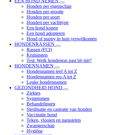
EEN HOND NEMEN
Honden per eigenschap
Honden per grootte
Honden per soort
Honden per vachttype
Een hond kopen
Een hond adopteren
Hond of puppy in huis verwelkomen
HONDENRASSEN
Rassen (FCI)
Kruisingen
Test: Welk hondenras past bij mij?
HONDENNAMEN
Hondennamen teef A tot Z
Hondennamen reu A tot Z
Leuke hondennamen
GEZONDHEID HOND
Ziektes
Symptomen
Behandelingen
Sterilisatie en castratie van honden
Vaccinatie hond
Teken, vlooien en parasieten
Zwangerschap
Hygiëne