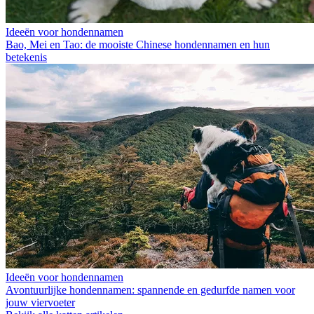
Ideeën voor hondennamen
Bao, Mei en Tao: de mooiste Chinese hondennamen en hun
betekenis
Ideeën voor hondennamen
Avontuurlijke hondennamen: spannende en gedurfde namen voor
jouw viervoeter