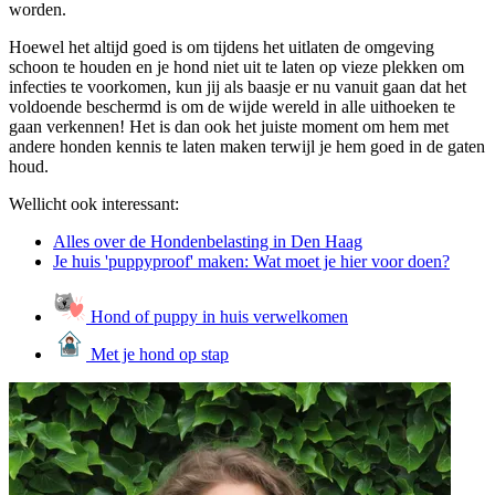
worden.
Hoewel het altijd goed is om tijdens het uitlaten de omgeving
schoon te houden en je hond niet uit te laten op vieze plekken om
infecties te voorkomen, kun jij als baasje er nu vanuit gaan dat het
voldoende beschermd is om de wijde wereld in alle uithoeken te
gaan verkennen! Het is dan ook het juiste moment om hem met
andere honden kennis te laten maken terwijl je hem goed in de gaten
houd.
Wellicht ook interessant:
Alles over de Hondenbelasting in Den Haag
Je huis 'puppyproof' maken: Wat moet je hier voor doen?
Hond of puppy in huis verwelkomen
Met je hond op stap