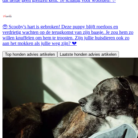
dat liefde geen grenzen kent. Te schattig voor woorden! ✨
🥹 Scooby's hart is gebroken! Deze puppy blijft roerloos en
verdrietig wachten op de terugkomst van zijn baasje. Je zou hem zo
willen knuffelen om hem te troosten. Zijn jullie huisdieren ook zo
aan het mokken als jullie weg zijn? 💔
Top honden advies artikelen
Laatste honden advies artikelen