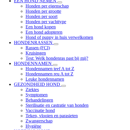
EEN HOND NEMEN
Honden per eigenschap
Honden per grootte
Honden per soort
Honden per vachttype
Een hond kopen
Een hond adopteren
Hond of puppy in huis verwelkomen
HONDENRASSEN
Rassen (FCI)
Kruisingen
Test: Welk hondenras past bij mij?
HONDENNAMEN
Hondennamen teef A tot Z
Hondennamen reu A tot Z
Leuke hondennamen
GEZONDHEID HOND
Ziektes
Symptomen
Behandelingen
Sterilisatie en castratie van honden
Vaccinatie hond
Teken, vlooien en parasieten
Zwangerschap
Hygiëne