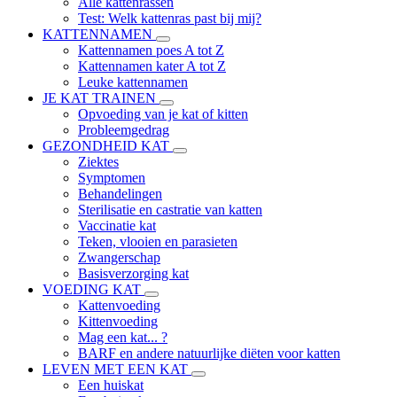
Alle kattenrassen
Test: Welk kattenras past bij mij?
KATTENNAMEN
Kattennamen poes A tot Z
Kattennamen kater A tot Z
Leuke kattennamen
JE KAT TRAINEN
Opvoeding van je kat of kitten
Probleemgedrag
GEZONDHEID KAT
Ziektes
Symptomen
Behandelingen
Sterilisatie en castratie van katten
Vaccinatie kat
Teken, vlooien en parasieten
Zwangerschap
Basisverzorging kat
VOEDING KAT
Kattenvoeding
Kittenvoeding
Mag een kat... ?
BARF en andere natuurlijke diëten voor katten
LEVEN MET EEN KAT
Een huiskat