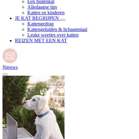
Een buitenkat
Alledaagse tips
Katten en kinderen
JE KAT BEGRIJPEN
Kattengedrag
Kattengeluiden & lichaamstaal
Leuke weetjes over katten
REIZEN MET EEN KAT
Nieuws