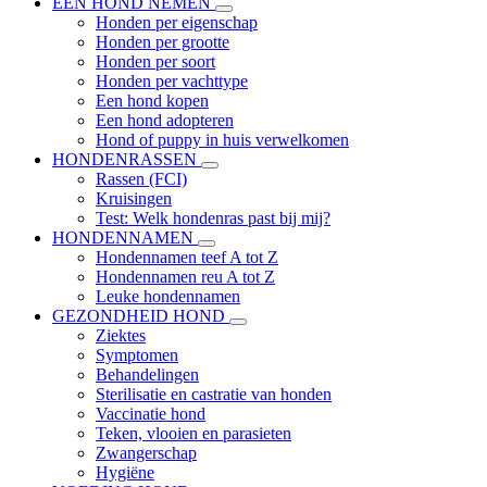
EEN HOND NEMEN
Honden per eigenschap
Honden per grootte
Honden per soort
Honden per vachttype
Een hond kopen
Een hond adopteren
Hond of puppy in huis verwelkomen
HONDENRASSEN
Rassen (FCI)
Kruisingen
Test: Welk hondenras past bij mij?
HONDENNAMEN
Hondennamen teef A tot Z
Hondennamen reu A tot Z
Leuke hondennamen
GEZONDHEID HOND
Ziektes
Symptomen
Behandelingen
Sterilisatie en castratie van honden
Vaccinatie hond
Teken, vlooien en parasieten
Zwangerschap
Hygiëne