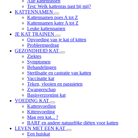
Alle kattenrassen
Test: Welk kattenras past bij mij?
KATTENNAMEN
Kattennamen poes A tot Z
Kattennamen kater A tot Z
Leuke kattennamen
JE KAT TRAINEN
Opvoeding van je kat of kitten
Probleemgedrag
GEZONDHEID KAT
Ziektes
Symptomen
Behandelingen
Sterilisatie en castratie van katten
Vaccinatie kat
Teken, vlooien en parasieten
Zwangerschap
Basisverzorging kat
VOEDING KAT
Kattenvoeding
Kittenvoeding
Mag een kat... ?
BARF en andere natuurlijke diëten voor katten
LEVEN MET EEN KAT
Een huiskat