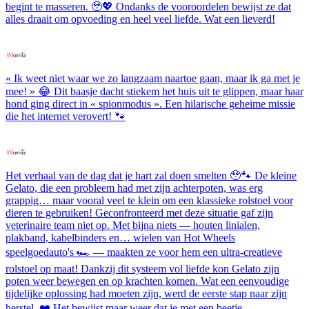
begint te masseren. 🥹💖 Ondanks de vooroordelen bewijst ze dat
alles draait om opvoeding en heel veel liefde. Wat een lieverd!
« Ik weet niet waar we zo langzaam naartoe gaan, maar ik ga met je
mee! » 😂 Dit baasje dacht stiekem het huis uit te glippen, maar haar
hond ging direct in « spionmodus ». Een hilarische geheime missie
die het internet verovert! 🐾
Het verhaal van de dag dat je hart zal doen smelten 🥹🐾 De kleine
Gelato, die een probleem had met zijn achterpoten, was erg
grappig… maar vooral veel te klein om een klassieke rolstoel voor
dieren te gebruiken! Geconfronteerd met deze situatie gaf zijn
veterinaire team niet op. Met bijna niets — houten linialen,
plakband, kabelbinders en… wielen van Hot Wheels
speelgoedauto's 🏎️ — maakten ze voor hem een ultra-creatieve
rolstoel op maat! Dankzij dit systeem vol liefde kon Gelato zijn
poten weer bewegen en op krachten komen. Wat een eenvoudige
tijdelijke oplossing had moeten zijn, werd de eerste stap naar zijn
herstel. ❤️ Het bewijst maar weer dat je met een beetje