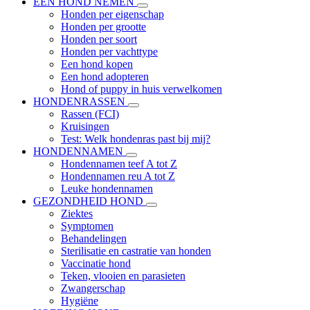
EEN HOND NEMEN
Honden per eigenschap
Honden per grootte
Honden per soort
Honden per vachttype
Een hond kopen
Een hond adopteren
Hond of puppy in huis verwelkomen
HONDENRASSEN
Rassen (FCI)
Kruisingen
Test: Welk hondenras past bij mij?
HONDENNAMEN
Hondennamen teef A tot Z
Hondennamen reu A tot Z
Leuke hondennamen
GEZONDHEID HOND
Ziektes
Symptomen
Behandelingen
Sterilisatie en castratie van honden
Vaccinatie hond
Teken, vlooien en parasieten
Zwangerschap
Hygiëne