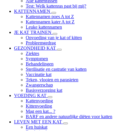
Alle kattenrassen
Test: Welk kattenras past bij mij?
KATTENNAMEN
Kattennamen poes A tot Z
Kattennamen kater A tot Z
Leuke kattennamen
JE KAT TRAINEN
Opvoeding van je kat of kitten
Probleemgedrag
GEZONDHEID KAT
Ziektes
Symptomen
Behandelingen
Sterilisatie en castratie van katten
Vaccinatie kat
Teken, vlooien en parasieten
Zwangerschap
Basisverzorging kat
VOEDING KAT
Kattenvoeding
Kittenvoeding
Mag een kat... ?
BARF en andere natuurlijke diëten voor katten
LEVEN MET EEN KAT
Een huiskat