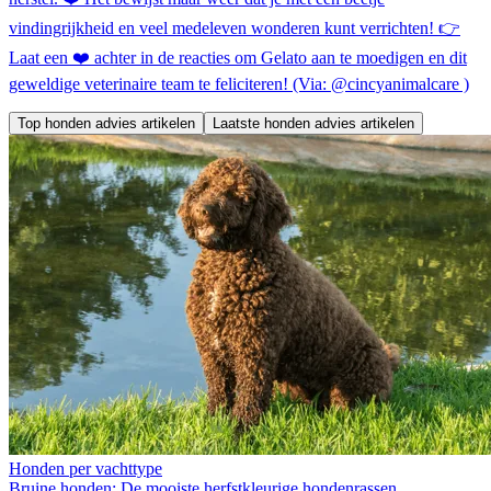
vindingrijkheid en veel medeleven wonderen kunt verrichten! 👉
Laat een ❤️ achter in de reacties om Gelato aan te moedigen en dit
geweldige veterinaire team te feliciteren! (Via: @cincyanimalcare )
Top honden advies artikelen
Laatste honden advies artikelen
Honden per vachttype
Bruine honden: De mooiste herfstkleurige hondenrassen