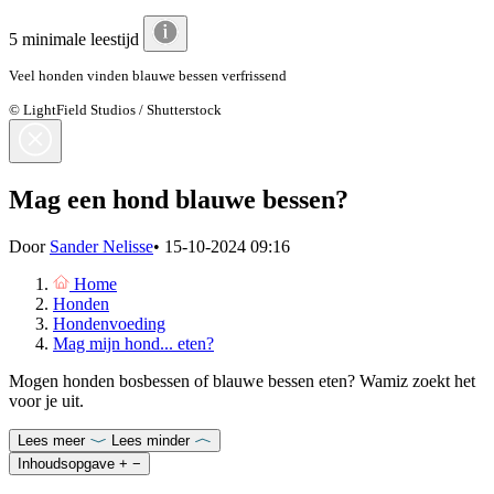
5 minimale leestijd
Veel honden vinden blauwe bessen verfrissend
© LightField Studios / Shutterstock
Mag een hond blauwe bessen?
Door
Sander Nelisse
•
15-10-2024 09:16
Home
Honden
Hondenvoeding
Mag mijn hond... eten?
Mogen honden bosbessen of blauwe bessen eten? Wamiz zoekt het
voor je uit.
Lees meer
Lees minder
Inhoudsopgave
+
−