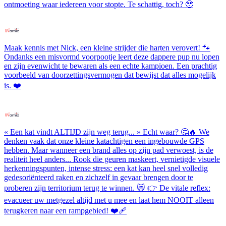
ontmoeting waar iedereen voor stopte. Te schattig, toch? 🥹
Maak kennis met Nick, een kleine strijder die harten verovert! 🐾
Ondanks een misvormd voorpootje leert deze dappere pup nu lopen
en zijn evenwicht te bewaren als een echte kampioen. Een prachtig
voorbeeld van doorzettingsvermogen dat bewijst dat alles mogelijk
is. ❤️
« Een kat vindt ALTIJD zijn weg terug... » Echt waar? 🤔🔥 We
denken vaak dat onze kleine katachtigen een ingebouwde GPS
hebben. Maar wanneer een brand alles op zijn pad verwoest, is de
realiteit heel anders... Rook die geuren maskeert, vernietigde visuele
herkenningspunten, intense stress: een kat kan heel snel volledig
gedesoriënteerd raken en zichzelf in gevaar brengen door te
proberen zijn territorium terug te winnen. 😿 👉 De vitale reflex:
evacueer uw metgezel altijd met u mee en laat hem NOOIT alleen
terugkeren naar een rampgebied! ❤️‍🩹