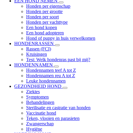
EEN HOND NEMEN
Honden per eigenschap
Honden per grootte
Honden per soort
Honden per vachttype
Een hond kopen
Een hond adopteren
Hond of puppy in huis verwelkomen
HONDENRASSEN
Rassen (FCI)
Kruisingen
Test: Welk hondenras past bij mij?
HONDENNAMEN
Hondennamen teef A tot Z
Hondennamen reu A tot Z
Leuke hondennamen
GEZONDHEID HOND
Ziektes
Symptomen
Behandelingen
Sterilisatie en castratie van honden
Vaccinatie hond
Teken, vlooien en parasieten
Zwangerschap
Hygiëne