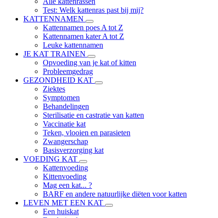
Alle kattenrassen
Test: Welk kattenras past bij mij?
KATTENNAMEN
Kattennamen poes A tot Z
Kattennamen kater A tot Z
Leuke kattennamen
JE KAT TRAINEN
Opvoeding van je kat of kitten
Probleemgedrag
GEZONDHEID KAT
Ziektes
Symptomen
Behandelingen
Sterilisatie en castratie van katten
Vaccinatie kat
Teken, vlooien en parasieten
Zwangerschap
Basisverzorging kat
VOEDING KAT
Kattenvoeding
Kittenvoeding
Mag een kat... ?
BARF en andere natuurlijke diëten voor katten
LEVEN MET EEN KAT
Een huiskat