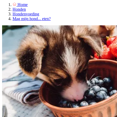
Home
Honden
Hondenvoeding
Mag mijn hond... eten?