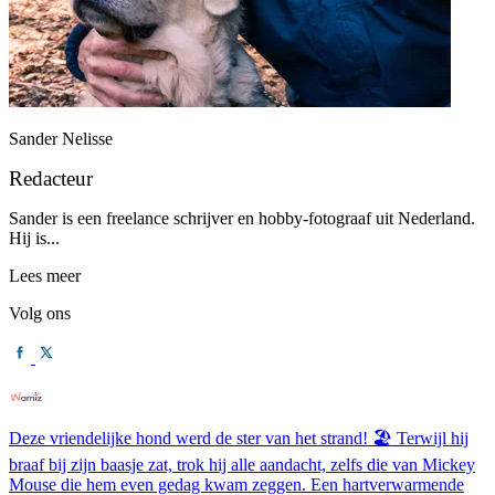
Sander Nelisse
Redacteur
Sander is een freelance schrijver en hobby-fotograaf uit Nederland.
Hij is...
Lees meer
Volg ons
Deze vriendelijke hond werd de ster van het strand! 🏖️ Terwijl hij
braaf bij zijn baasje zat, trok hij alle aandacht, zelfs die van Mickey
Mouse die hem even gedag kwam zeggen. Een hartverwarmende