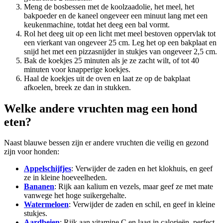
Meng de bosbessen met de koolzaadolie, het meel, het
bakpoeder en de kaneel ongeveer een minuut lang met een
keukenmachine, totdat het deeg een bal vormt.
Rol het deeg uit op een licht met meel bestoven oppervlak tot
een vierkant van ongeveer 25 cm. Leg het op een bakplaat en
snijd het met een pizzasnijder in stukjes van ongeveer 2,5 cm.
Bak de koekjes 25 minuten als je ze zacht wilt, of tot 40
minuten voor knapperige koekjes.
Haal de koekjes uit de oven en laat ze op de bakplaat
afkoelen, breek ze dan in stukken.
Welke andere vruchten mag een hond
eten?
Naast blauwe bessen zijn er andere vruchten die veilig en gezond
zijn voor honden:
Appelschijfjes
: Verwijder de zaden en het klokhuis, en geef
ze in kleine hoeveelheden.
Bananen
: Rijk aan kalium en vezels, maar geef ze met mate
vanwege het hoge suikergehalte.
Watermeloen
: Verwijder de zaden en schil, en geef in kleine
stukjes.
Aardbeien
: Rijk aan vitamine C en laag in calorieën, perfect