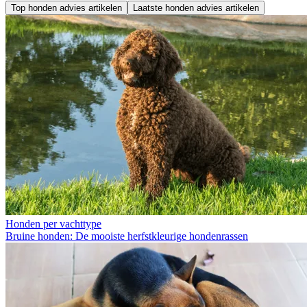
Top honden advies artikelen
Laatste honden advies artikelen
Honden per vachttype
Bruine honden: De mooiste herfstkleurige hondenrassen