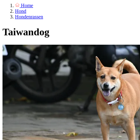
Home
Hond
Hondenrassen
Taiwandog