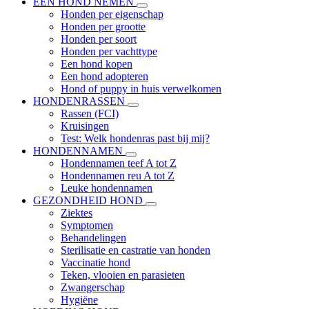
EEN HOND NEMEN
Honden per eigenschap
Honden per grootte
Honden per soort
Honden per vachttype
Een hond kopen
Een hond adopteren
Hond of puppy in huis verwelkomen
HONDENRASSEN
Rassen (FCI)
Kruisingen
Test: Welk hondenras past bij mij?
HONDENNAMEN
Hondennamen teef A tot Z
Hondennamen reu A tot Z
Leuke hondennamen
GEZONDHEID HOND
Ziektes
Symptomen
Behandelingen
Sterilisatie en castratie van honden
Vaccinatie hond
Teken, vlooien en parasieten
Zwangerschap
Hygiëne