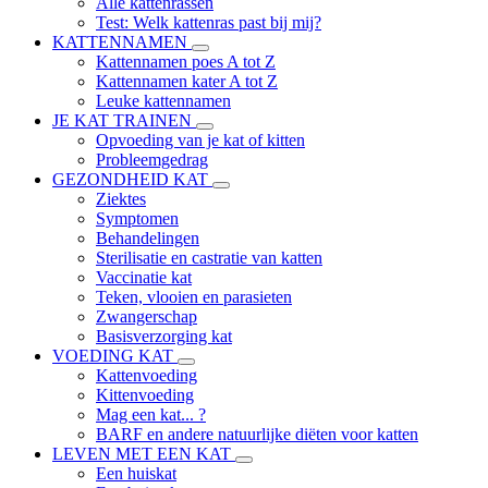
Alle kattenrassen
Test: Welk kattenras past bij mij?
KATTENNAMEN
Kattennamen poes A tot Z
Kattennamen kater A tot Z
Leuke kattennamen
JE KAT TRAINEN
Opvoeding van je kat of kitten
Probleemgedrag
GEZONDHEID KAT
Ziektes
Symptomen
Behandelingen
Sterilisatie en castratie van katten
Vaccinatie kat
Teken, vlooien en parasieten
Zwangerschap
Basisverzorging kat
VOEDING KAT
Kattenvoeding
Kittenvoeding
Mag een kat... ?
BARF en andere natuurlijke diëten voor katten
LEVEN MET EEN KAT
Een huiskat