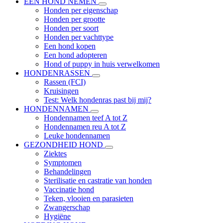
EEN HOND NEMEN
Honden per eigenschap
Honden per grootte
Honden per soort
Honden per vachttype
Een hond kopen
Een hond adopteren
Hond of puppy in huis verwelkomen
HONDENRASSEN
Rassen (FCI)
Kruisingen
Test: Welk hondenras past bij mij?
HONDENNAMEN
Hondennamen teef A tot Z
Hondennamen reu A tot Z
Leuke hondennamen
GEZONDHEID HOND
Ziektes
Symptomen
Behandelingen
Sterilisatie en castratie van honden
Vaccinatie hond
Teken, vlooien en parasieten
Zwangerschap
Hygiëne