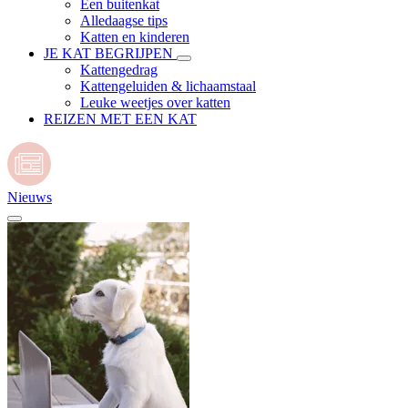
Een buitenkat
Alledaagse tips
Katten en kinderen
JE KAT BEGRIJPEN
Kattengedrag
Kattengeluiden & lichaamstaal
Leuke weetjes over katten
REIZEN MET EEN KAT
Nieuws