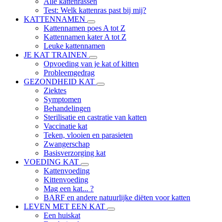
Alle kattenrassen
Test: Welk kattenras past bij mij?
KATTENNAMEN
Kattennamen poes A tot Z
Kattennamen kater A tot Z
Leuke kattennamen
JE KAT TRAINEN
Opvoeding van je kat of kitten
Probleemgedrag
GEZONDHEID KAT
Ziektes
Symptomen
Behandelingen
Sterilisatie en castratie van katten
Vaccinatie kat
Teken, vlooien en parasieten
Zwangerschap
Basisverzorging kat
VOEDING KAT
Kattenvoeding
Kittenvoeding
Mag een kat... ?
BARF en andere natuurlijke diëten voor katten
LEVEN MET EEN KAT
Een huiskat