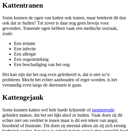
Kattentranen
Soms kunnen de ogen van katten ook tranen, maar betekent dit dan
ook dat ze huilen? Tot zover is daar nog geen bewijs voor
gevonden. Tranende ogen hebben vaak een medische oorzaak,
zoals:
Een irritatie
Een infectie
Een allergie
Een oogontsteking
Een beschadiging van het oog
Het kan zijn dat het oog even geïrriteerd is, dat is niet zo’n
probleem. Mocht het echter aanhouden of erger worden, is het
verstandig even langs de dierenarts te gaan.
Kattengejank
Soms kunnen katten wel hele harde krijsende of
jammerende
geluiden maken, dat het net lijkt alsof ze huilen. Vaak doen zij dit
echter niet om verdriet te tonen maar is dit een teken van angst,
boosheid of frustratie. Dit doen zij meestal alleen als zij zich ernstig
bedreigd voelen. Sowieso is geluid maken voor katten eigenlijk heel