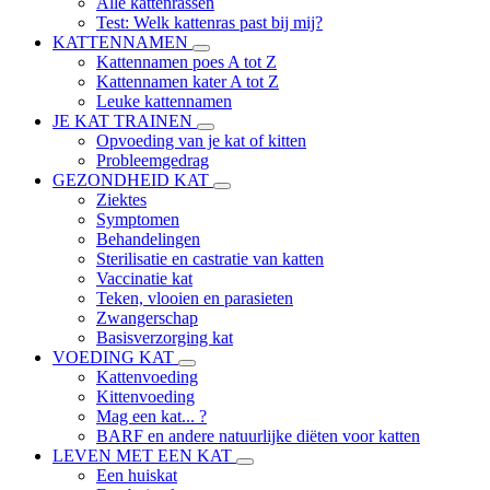
Alle kattenrassen
Test: Welk kattenras past bij mij?
KATTENNAMEN
Kattennamen poes A tot Z
Kattennamen kater A tot Z
Leuke kattennamen
JE KAT TRAINEN
Opvoeding van je kat of kitten
Probleemgedrag
GEZONDHEID KAT
Ziektes
Symptomen
Behandelingen
Sterilisatie en castratie van katten
Vaccinatie kat
Teken, vlooien en parasieten
Zwangerschap
Basisverzorging kat
VOEDING KAT
Kattenvoeding
Kittenvoeding
Mag een kat... ?
BARF en andere natuurlijke diëten voor katten
LEVEN MET EEN KAT
Een huiskat