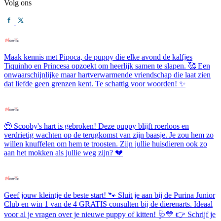
Volg ons
Maak kennis met Pipoca, de puppy die elke avond de kalfjes
Tiquinho en Princesa opzoekt om heerlijk samen te slapen. 🥰 Een
onwaarschijnlijke maar hartverwarmende vriendschap die laat zien
dat liefde geen grenzen kent. Te schattig voor woorden! ✨
🥹 Scooby's hart is gebroken! Deze puppy blijft roerloos en
verdrietig wachten op de terugkomst van zijn baasje. Je zou hem zo
willen knuffelen om hem te troosten. Zijn jullie huisdieren ook zo
aan het mokken als jullie weg zijn? 💔
Geef jouw kleintje de beste start! 🐾 Sluit je aan bij de Purina Junior
Club en win 1 van de 4 GRATIS consulten bij de dierenarts. Ideaal
voor al je vragen over je nieuwe puppy of kitten! 🩺💛 👉 Schrijf je