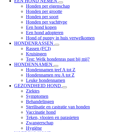
EEN HOND NEMEN
Honden per eigenschap
Honden per grootte
Honden per soort
Honden per vachttype
Een hond kopen
Een hond adopteren
Hond of puppy in huis verwelkomen
HONDENRASSEN
Rassen (FCI)
Kruisingen
Test: Welk hondenras past bij mij?
HONDENNAMEN
Hondennamen teef A tot Z
Hondennamen reu A tot Z
Leuke hondennamen
GEZONDHEID HOND
Ziektes
Symptomen
Behandelingen
Sterilisatie en castratie van honden
Vaccinatie hond
Teken, vlooien en parasieten
Zwangerschap
Hygiëne