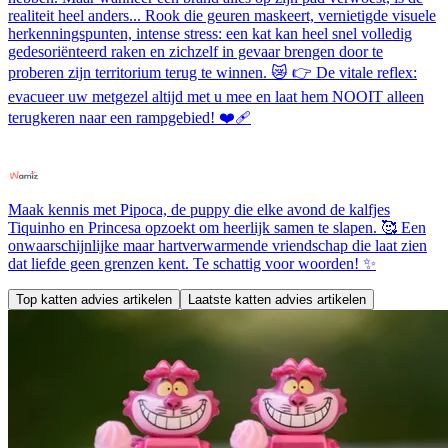
realiteit heel anders... Rook die geuren maskeert, vernietigde visuele
herkenningspunten, intense stress: een kat kan heel snel volledig
gedesoriënteerd raken en zichzelf in gevaar brengen door te
proberen zijn territorium terug te winnen. 😿 👉 De vitale reflex:
evacueer uw metgezel altijd met u mee en laat hem NOOIT alleen
terugkeren naar een rampgebied! ❤️‍🩹
Maak kennis met Pipoca, de puppy die elke avond de kalfjes
Tiquinho en Princesa opzoekt om heerlijk samen te slapen. 🥰 Een
onwaarschijnlijke maar hartverwarmende vriendschap die laat zien
dat liefde geen grenzen kent. Te schattig voor woorden! ✨
Top katten advies artikelen
Laatste katten advies artikelen