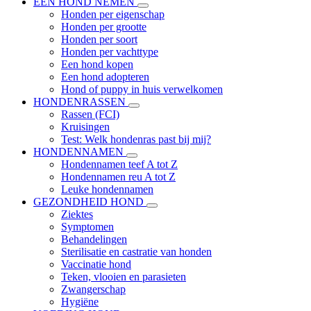
EEN HOND NEMEN
Honden per eigenschap
Honden per grootte
Honden per soort
Honden per vachttype
Een hond kopen
Een hond adopteren
Hond of puppy in huis verwelkomen
HONDENRASSEN
Rassen (FCI)
Kruisingen
Test: Welk hondenras past bij mij?
HONDENNAMEN
Hondennamen teef A tot Z
Hondennamen reu A tot Z
Leuke hondennamen
GEZONDHEID HOND
Ziektes
Symptomen
Behandelingen
Sterilisatie en castratie van honden
Vaccinatie hond
Teken, vlooien en parasieten
Zwangerschap
Hygiëne