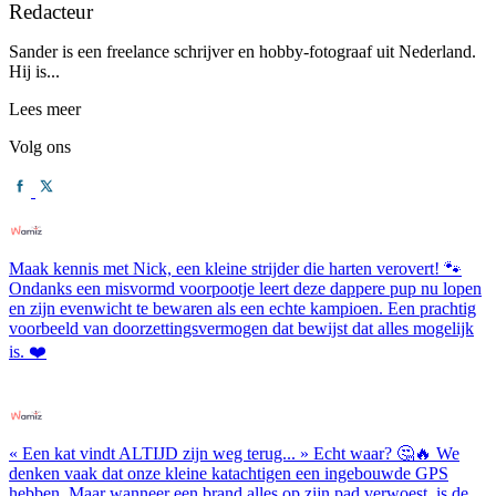
Redacteur
Sander is een freelance schrijver en hobby-fotograaf uit Nederland.
Hij is...
Lees meer
Volg ons
Maak kennis met Nick, een kleine strijder die harten verovert! 🐾
Ondanks een misvormd voorpootje leert deze dappere pup nu lopen
en zijn evenwicht te bewaren als een echte kampioen. Een prachtig
voorbeeld van doorzettingsvermogen dat bewijst dat alles mogelijk
is. ❤️
« Een kat vindt ALTIJD zijn weg terug... » Echt waar? 🤔🔥 We
denken vaak dat onze kleine katachtigen een ingebouwde GPS
hebben. Maar wanneer een brand alles op zijn pad verwoest, is de