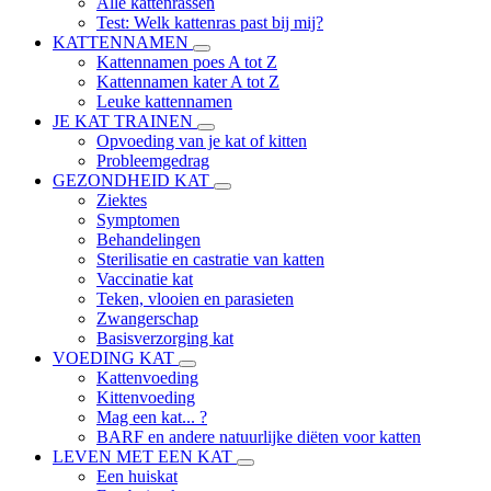
Alle kattenrassen
Test: Welk kattenras past bij mij?
KATTENNAMEN
Kattennamen poes A tot Z
Kattennamen kater A tot Z
Leuke kattennamen
JE KAT TRAINEN
Opvoeding van je kat of kitten
Probleemgedrag
GEZONDHEID KAT
Ziektes
Symptomen
Behandelingen
Sterilisatie en castratie van katten
Vaccinatie kat
Teken, vlooien en parasieten
Zwangerschap
Basisverzorging kat
VOEDING KAT
Kattenvoeding
Kittenvoeding
Mag een kat... ?
BARF en andere natuurlijke diëten voor katten
LEVEN MET EEN KAT
Een huiskat