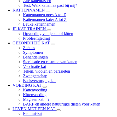
Alle kattenrassen
Test: Welk kattenras past bij mij?
KATTENNAMEN
Kattennamen poes A tot Z
Kattennamen kater A tot Z
Leuke kattennamen
JE KAT TRAINEN
Opvoeding van je kat of kitten
Probleemgedrag
GEZONDHEID KAT
Ziektes
Symptomen
Behandelingen
Sterilisatie en castratie van katten
Vaccinatie kat
Teken, vlooien en parasieten
Zwangerschap
Basisverzorging kat
VOEDING KAT
Kattenvoeding
Kittenvoeding
Mag een kat... ?
BARF en andere natuurlijke diëten voor katten
LEVEN MET EEN KAT
Een huiskat