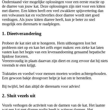
Onderstaand vier mogelijke oplossingen voor een eerste reactie op
de diarree van jouw kat. Deze oplossingen zijn niet voor een kitten
met diarree. Een kitten heeft een veel zwakkere spijsvertering dan
een volwassen kat en vochtverlies door diarree wordt niet goed
verdragen. Als jouw kitten diarree heeft, kun je beter zo snel
mogelijk een dierenarts te raadplegen.
1. Dieetverandering
Probeer de kat niet uit te hongeren. Hem uithongeren lost het
probleem niet op en kan het zelfs erger maken: een zieke kat laten
vasten kan het begin van een leveraandoening genaamd hepatische
lipidose forceren.
Vereenvoudig in plaats daarvan zijn dieet en zorg ervoor dat hij niets
vreemds te eten krijgt.
Traktaties en voedsel voor mensen moeten worden achtergehouden.
Een gewoon bakje droogvoer helpt je kat om te herstellen.
Bij twijfel, bel dan altijd de dierenarts voor advies!
2. Sluit vezels uit
Vezels verhogen de activiteit van de darmen van de kat. Het laatste
wat een kat met diarree nodig heeft is actiever darmen. Het