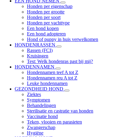
EEN HOND NEMEN
Honden per eigenschap
Honden per grootte
Honden per soort
Honden per vachttype
Een hond kopen
Een hond adopteren
Hond of puppy in huis verwelkomen
HONDENRASSEN
Rassen (FCI)
Kruisingen
Test: Welk hondenras past bij mij?
HONDENNAMEN
Hondennamen teef A tot Z
Hondennamen reu A tot Z
Leuke hondennamen
GEZONDHEID HOND
Ziektes
Symptomen
Behandelingen
Sterilisatie en castratie van honden
Vaccinatie hond
Teken, vlooien en parasieten
Zwangerschap
Hygiëne