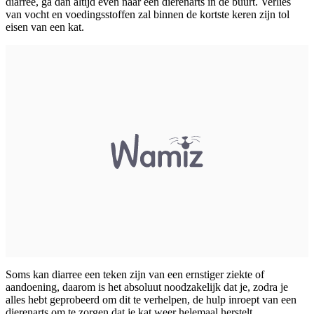
diarree, ga dan altijd even naar een dierenarts in de buurt. Verlies
van vocht en voedingsstoffen zal binnen de kortste keren zijn tol
eisen van een kat.
Soms kan diarree een teken zijn van een ernstiger ziekte of
aandoening, daarom is het absoluut noodzakelijk dat je, zodra je
alles hebt geprobeerd om dit te verhelpen, de hulp inroept van een
dierenarts om te zorgen dat je kat weer helemaal herstelt.