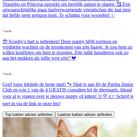
Tiquinho en Princesa opzoekt om heerlijk samen te slapen. 🥰 Een
onwaarschijnlijke maar hartverwarmende vriendschap die laat zien
dat liefde geen grenzen kent. Te schattig voor woorden! ✨
🥹 Scooby's hart is gebroken! Deze puppy blijft roerloos en
verdrietig wachten op de terugkomst van zijn baasje. Je zou hem zo
willen knuffelen om hem te troosten. Zijn jullie huisdieren ook zo
aan het mokken als jullie weg zijn? 💔
Geef jouw kleintje de beste start! 🐾 Sluit je aan bij de Purina Junior
Club en win 1 van de 4 GRATIS consulten bij de dierenarts. Ideaal
voor al je vragen over je nieuwe puppy of kitten! 🩺💛 👉 Schrijf je
snel in via de link in onze bio!
Top katten advies artikelen
Laatste katten advies artikelen