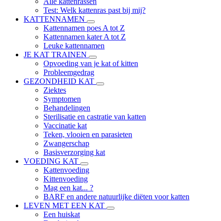
Alle kattenrassen
Test: Welk kattenras past bij mij?
KATTENNAMEN
Kattennamen poes A tot Z
Kattennamen kater A tot Z
Leuke kattennamen
JE KAT TRAINEN
Opvoeding van je kat of kitten
Probleemgedrag
GEZONDHEID KAT
Ziektes
Symptomen
Behandelingen
Sterilisatie en castratie van katten
Vaccinatie kat
Teken, vlooien en parasieten
Zwangerschap
Basisverzorging kat
VOEDING KAT
Kattenvoeding
Kittenvoeding
Mag een kat... ?
BARF en andere natuurlijke diëten voor katten
LEVEN MET EEN KAT
Een huiskat