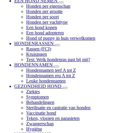
EEN HOND NEMEN
Honden per eigenschap
Honden per grootte
Honden per soort
Honden per vachttype
Een hond kopen
Een hond adopteren
Hond of puppy in huis verwelkomen
HONDENRASSEN
Rassen (FCI)
Kruisingen
Test: Welk hondenras past bij mij?
HONDENNAMEN
Hondennamen teef A tot Z
Hondennamen reu A tot Z
Leuke hondennamen
GEZONDHEID HOND
Ziektes
Symptomen
Behandelingen
Sterilisatie en castratie van honden
Vaccinatie hond
Teken, vlooien en parasieten
Zwangerschap
Hygiëne