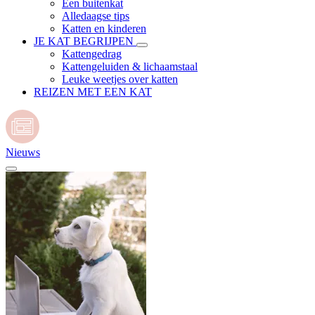
Een buitenkat
Alledaagse tips
Katten en kinderen
JE KAT BEGRIJPEN
Kattengedrag
Kattengeluiden & lichaamstaal
Leuke weetjes over katten
REIZEN MET EEN KAT
Nieuws