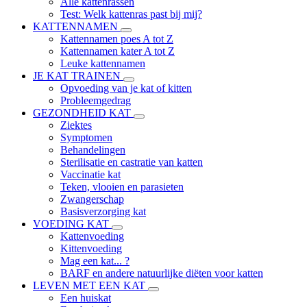
Alle kattenrassen
Test: Welk kattenras past bij mij?
KATTENNAMEN
Kattennamen poes A tot Z
Kattennamen kater A tot Z
Leuke kattennamen
JE KAT TRAINEN
Opvoeding van je kat of kitten
Probleemgedrag
GEZONDHEID KAT
Ziektes
Symptomen
Behandelingen
Sterilisatie en castratie van katten
Vaccinatie kat
Teken, vlooien en parasieten
Zwangerschap
Basisverzorging kat
VOEDING KAT
Kattenvoeding
Kittenvoeding
Mag een kat... ?
BARF en andere natuurlijke diëten voor katten
LEVEN MET EEN KAT
Een huiskat