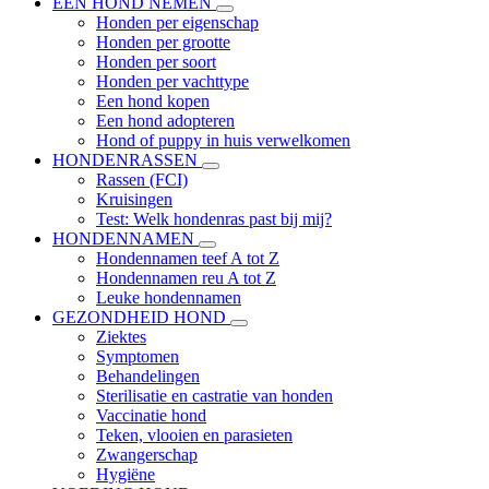
EEN HOND NEMEN
Honden per eigenschap
Honden per grootte
Honden per soort
Honden per vachttype
Een hond kopen
Een hond adopteren
Hond of puppy in huis verwelkomen
HONDENRASSEN
Rassen (FCI)
Kruisingen
Test: Welk hondenras past bij mij?
HONDENNAMEN
Hondennamen teef A tot Z
Hondennamen reu A tot Z
Leuke hondennamen
GEZONDHEID HOND
Ziektes
Symptomen
Behandelingen
Sterilisatie en castratie van honden
Vaccinatie hond
Teken, vlooien en parasieten
Zwangerschap
Hygiëne