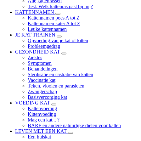
Alle kattenrassen
Test: Welk kattenras past bij mij?
KATTENNAMEN
Kattennamen poes A tot Z
Kattennamen kater A tot Z
Leuke kattennamen
JE KAT TRAINEN
Opvoeding van je kat of kitten
Probleemgedrag
GEZONDHEID KAT
Ziektes
Symptomen
Behandelingen
Sterilisatie en castratie van katten
Vaccinatie kat
Teken, vlooien en parasieten
Zwangerschap
Basisverzorging kat
VOEDING KAT
Kattenvoeding
Kittenvoeding
Mag een kat... ?
BARF en andere natuurlijke diëten voor katten
LEVEN MET EEN KAT
Een huiskat