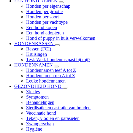
EEN HOND NEMEN
Honden per eigenschap
Honden per grootte
Honden per soort
Honden per vachttype
Een hond kopen
Een hond adopteren
Hond of puppy in huis verwelkomen
HONDENRASSEN
Rassen (FCI)
Kruisingen
Test: Welk hondenras past bij mij?
HONDENNAMEN
Hondennamen teef A tot Z
Hondennamen reu A tot Z
Leuke hondennamen
GEZONDHEID HOND
Ziektes
Symptomen
Behandelingen
Sterilisatie en castratie van honden
Vaccinatie hond
Teken, vlooien en parasieten
Zwangerschap
Hygiëne