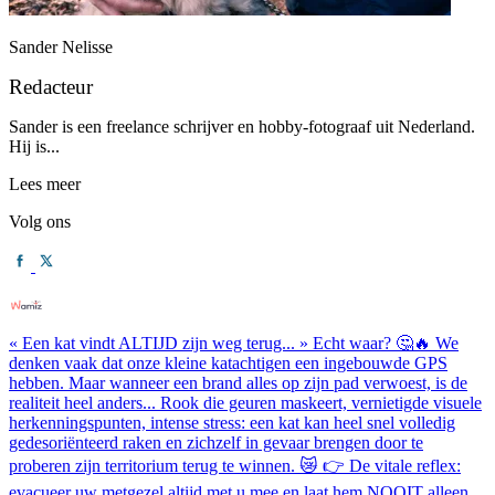
Sander Nelisse
Redacteur
Sander is een freelance schrijver en hobby-fotograaf uit Nederland.
Hij is...
Lees meer
Volg ons
« Een kat vindt ALTIJD zijn weg terug... » Echt waar? 🤔🔥 We
denken vaak dat onze kleine katachtigen een ingebouwde GPS
hebben. Maar wanneer een brand alles op zijn pad verwoest, is de
realiteit heel anders... Rook die geuren maskeert, vernietigde visuele
herkenningspunten, intense stress: een kat kan heel snel volledig
gedesoriënteerd raken en zichzelf in gevaar brengen door te
proberen zijn territorium terug te winnen. 😿 👉 De vitale reflex:
evacueer uw metgezel altijd met u mee en laat hem NOOIT alleen