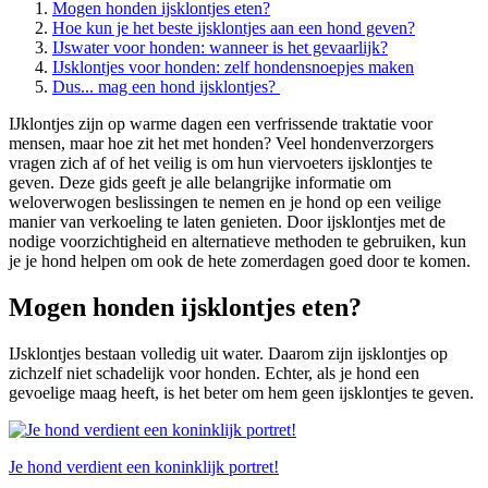
Mogen honden ijsklontjes eten?
Hoe kun je het beste ijsklontjes aan een hond geven?
IJswater voor honden: wanneer is het gevaarlijk?
IJsklontjes voor honden: zelf hondensnoepjes maken
Dus... mag een hond ijsklontjes?
IJklontjes zijn op warme dagen een verfrissende traktatie voor
mensen, maar hoe zit het met honden? Veel hondenverzorgers
vragen zich af of het veilig is om hun viervoeters ijsklontjes te
geven. Deze gids geeft je alle belangrijke informatie om
weloverwogen beslissingen te nemen en je hond op een veilige
manier van verkoeling te laten genieten. Door ijsklontjes met de
nodige voorzichtigheid en alternatieve methoden te gebruiken, kun
je je hond helpen om ook de hete zomerdagen goed door te komen.
Mogen honden ijsklontjes eten?
IJsklontjes bestaan volledig uit water. Daarom zijn ijsklontjes op
zichzelf niet schadelijk voor honden. Echter, als je hond een
gevoelige maag heeft, is het beter om hem geen ijsklontjes te geven.
Je hond verdient een koninklijk portret!