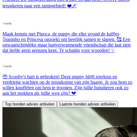
terugkeren naar een rampgebied! ❤️‍🩹
Maak kennis met Pipoca, de puppy die elke avond de kalfjes
Tiquinho en Princesa opzoekt om heerlijk samen te slapen. 🥰 Een
onwaarschijnlijke maar hartverwarmende vriendschap die laat zien
dat liefde geen grenzen kent. Te schattig voor woorden! ✨
🥹 Scooby's hart is gebroken! Deze puppy blijft roerloos en
verdrietig wachten op de terugkomst van zijn baasje. Je zou hem zo
willen knuffelen om hem te troosten. Zijn jullie huisdieren ook zo
aan het mokken als jullie weg zijn? 💔
Top honden advies artikelen
Laatste honden advies artikelen