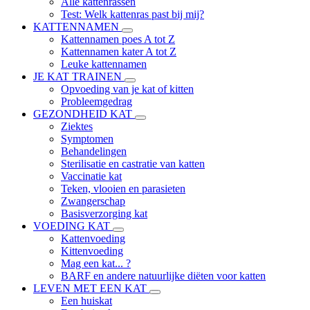
Alle kattenrassen
Test: Welk kattenras past bij mij?
KATTENNAMEN
Kattennamen poes A tot Z
Kattennamen kater A tot Z
Leuke kattennamen
JE KAT TRAINEN
Opvoeding van je kat of kitten
Probleemgedrag
GEZONDHEID KAT
Ziektes
Symptomen
Behandelingen
Sterilisatie en castratie van katten
Vaccinatie kat
Teken, vlooien en parasieten
Zwangerschap
Basisverzorging kat
VOEDING KAT
Kattenvoeding
Kittenvoeding
Mag een kat... ?
BARF en andere natuurlijke diëten voor katten
LEVEN MET EEN KAT
Een huiskat