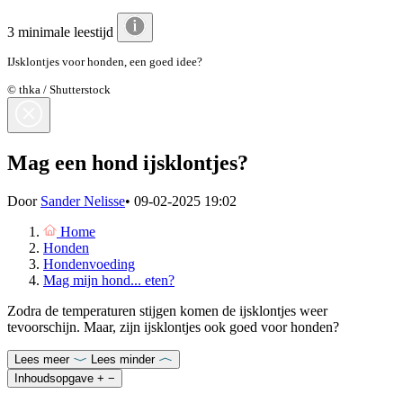
3 minimale leestijd
IJsklontjes voor honden, een goed idee?
© thka / Shutterstock
Mag een hond ijsklontjes?
Door
Sander Nelisse
•
09-02-2025 19:02
Home
Honden
Hondenvoeding
Mag mijn hond... eten?
Zodra de temperaturen stijgen komen de ijsklontjes weer
tevoorschijn. Maar, zijn ijsklontjes ook goed voor honden?
Lees meer
Lees minder
Inhoudsopgave
+
−