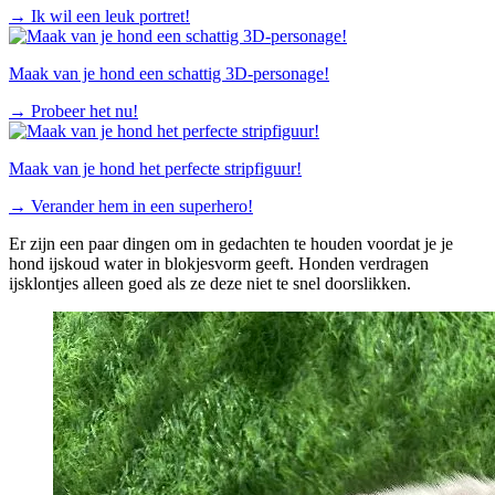
→
Ik wil een leuk portret!
Maak van je hond een schattig 3D-personage!
→
Probeer het nu!
Maak van je hond het perfecte stripfiguur!
→
Verander hem in een superhero!
Er zijn een paar dingen om in gedachten te houden voordat je je
hond ijskoud water in blokjesvorm geeft. Honden verdragen
ijsklontjes alleen goed als ze deze niet te snel doorslikken.