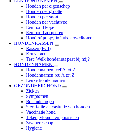
EEN HOND NEMEN
Honden per eigenschap
Honden per grootte
Honden per soort
Honden per vachttype
Een hond kopen
Een hond adopteren
Hond of puppy in huis verwelkomen
HONDENRASSEN
Rassen (FCI)
Kruisingen
Test: Welk hondenras past bij mij?
HONDENNAMEN
Hondennamen teef A tot Z
Hondennamen reu A tot Z
Leuke hondennamen
GEZONDHEID HOND
Ziektes
Symptomen
Behandelingen
Sterilisatie en castratie van honden
Vaccinatie hond
Teken, vlooien en parasieten
Zwangerschap
Hygiëne