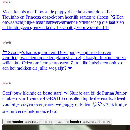
Maak kennis met Pipoca, de puppy die elke avond de kalfjes
Tiquinho en Princesa opzoekt om heerlijk samen te slapen. 🥰 Een
onwaarschijnlijke maar hartverwarmende vriendschap die laat zien
dat liefde geen grenzen kent. Te schattig voor woorden! ✨
🥹 Scooby's hart is gebroken! Deze puppy blijft roerloos en
verdrietig wachten op de terugkomst van zijn baasje. Je zou hem zo
willen knuffelen om hem te troosten. Zijn jullie huisdieren ook zo
aan het mokken als jullie weg zijn? 💔
Geef jouw kleintje de beste start! 🐾 Sluit je aan bij de Purina Junior
Club en win 1 van de 4 GRATIS consulten bij de dierenarts. Ideaal
voor al je vragen over je nieuwe puppy of kitten! 🩺💛 👉 Schrijf je
snel in via de link in onze bio!
Top honden advies artikelen
Laatste honden advies artikelen