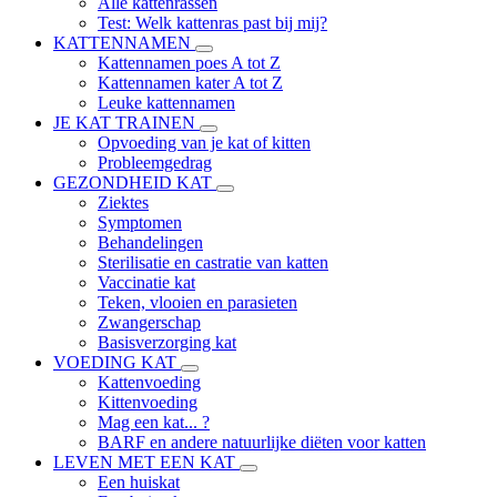
Alle kattenrassen
Test: Welk kattenras past bij mij?
KATTENNAMEN
Kattennamen poes A tot Z
Kattennamen kater A tot Z
Leuke kattennamen
JE KAT TRAINEN
Opvoeding van je kat of kitten
Probleemgedrag
GEZONDHEID KAT
Ziektes
Symptomen
Behandelingen
Sterilisatie en castratie van katten
Vaccinatie kat
Teken, vlooien en parasieten
Zwangerschap
Basisverzorging kat
VOEDING KAT
Kattenvoeding
Kittenvoeding
Mag een kat... ?
BARF en andere natuurlijke diëten voor katten
LEVEN MET EEN KAT
Een huiskat