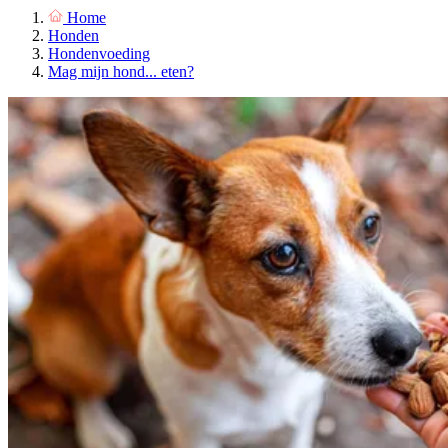
Home
Honden
Hondenvoeding
Mag mijn hond... eten?