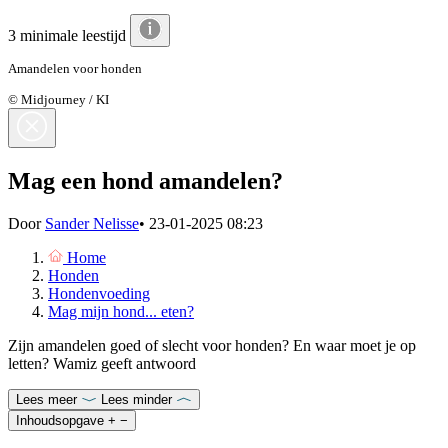
3 minimale leestijd
Amandelen voor honden
© Midjourney / KI
Mag een hond amandelen?
Door
Sander Nelisse
•
23-01-2025 08:23
Home
Honden
Hondenvoeding
Mag mijn hond... eten?
Zijn amandelen goed of slecht voor honden? En waar moet je op
letten? Wamiz geeft antwoord
Lees meer
Lees minder
Inhoudsopgave
+
−