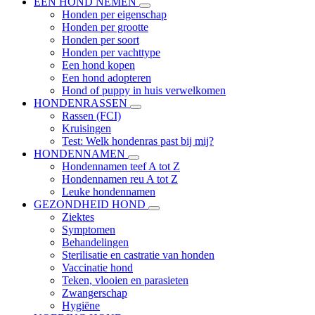
EEN HOND NEMEN
Honden per eigenschap
Honden per grootte
Honden per soort
Honden per vachttype
Een hond kopen
Een hond adopteren
Hond of puppy in huis verwelkomen
HONDENRASSEN
Rassen (FCI)
Kruisingen
Test: Welk hondenras past bij mij?
HONDENNAMEN
Hondennamen teef A tot Z
Hondennamen reu A tot Z
Leuke hondennamen
GEZONDHEID HOND
Ziektes
Symptomen
Behandelingen
Sterilisatie en castratie van honden
Vaccinatie hond
Teken, vlooien en parasieten
Zwangerschap
Hygiëne