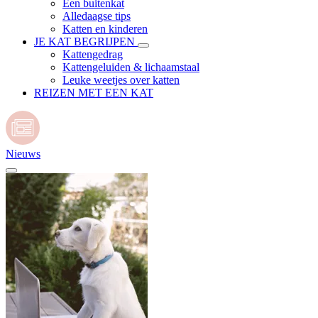
Een buitenkat
Alledaagse tips
Katten en kinderen
JE KAT BEGRIJPEN
Kattengedrag
Kattengeluiden & lichaamstaal
Leuke weetjes over katten
REIZEN MET EEN KAT
Nieuws