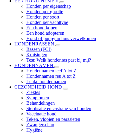
EEN HOND NEMEN
Honden per eigenschap
Honden per grootte
Honden per soort
Honden per vachttype
Een hond kopen
Een hond adopteren
Hond of puppy in huis verwelkomen
HONDENRASSEN
Rassen (FCI)
Kruisingen
Test: Welk hondenras past bij mij?
HONDENNAMEN
Hondennamen teef A tot Z
Hondennamen reu A tot Z
Leuke hondennamen
GEZONDHEID HOND
Ziektes
Symptomen
Behandelingen
Sterilisatie en castratie van honden
Vaccinatie hond
Teken, vlooien en parasieten
Zwangerschap
Hygiëne