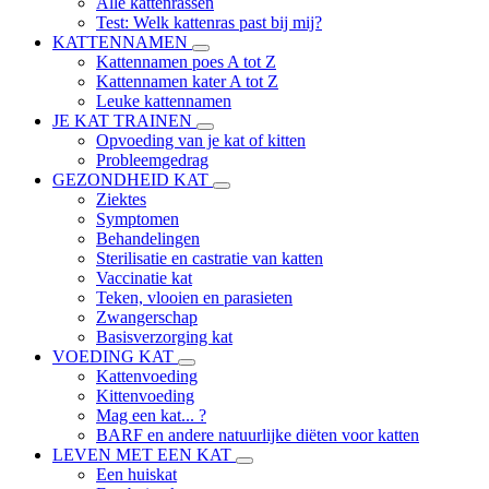
Alle kattenrassen
Test: Welk kattenras past bij mij?
KATTENNAMEN
Kattennamen poes A tot Z
Kattennamen kater A tot Z
Leuke kattennamen
JE KAT TRAINEN
Opvoeding van je kat of kitten
Probleemgedrag
GEZONDHEID KAT
Ziektes
Symptomen
Behandelingen
Sterilisatie en castratie van katten
Vaccinatie kat
Teken, vlooien en parasieten
Zwangerschap
Basisverzorging kat
VOEDING KAT
Kattenvoeding
Kittenvoeding
Mag een kat... ?
BARF en andere natuurlijke diëten voor katten
LEVEN MET EEN KAT
Een huiskat