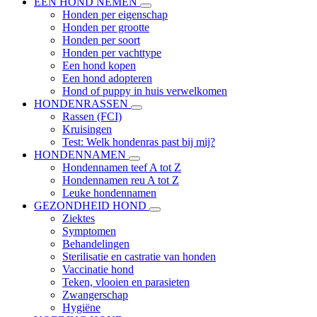
EEN HOND NEMEN
Honden per eigenschap
Honden per grootte
Honden per soort
Honden per vachttype
Een hond kopen
Een hond adopteren
Hond of puppy in huis verwelkomen
HONDENRASSEN
Rassen (FCI)
Kruisingen
Test: Welk hondenras past bij mij?
HONDENNAMEN
Hondennamen teef A tot Z
Hondennamen reu A tot Z
Leuke hondennamen
GEZONDHEID HOND
Ziektes
Symptomen
Behandelingen
Sterilisatie en castratie van honden
Vaccinatie hond
Teken, vlooien en parasieten
Zwangerschap
Hygiëne