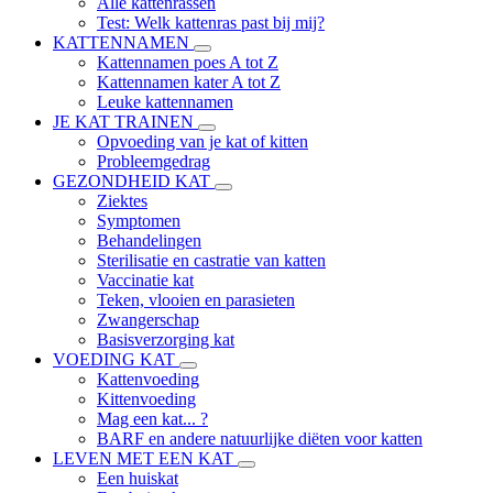
Alle kattenrassen
Test: Welk kattenras past bij mij?
KATTENNAMEN
Kattennamen poes A tot Z
Kattennamen kater A tot Z
Leuke kattennamen
JE KAT TRAINEN
Opvoeding van je kat of kitten
Probleemgedrag
GEZONDHEID KAT
Ziektes
Symptomen
Behandelingen
Sterilisatie en castratie van katten
Vaccinatie kat
Teken, vlooien en parasieten
Zwangerschap
Basisverzorging kat
VOEDING KAT
Kattenvoeding
Kittenvoeding
Mag een kat... ?
BARF en andere natuurlijke diëten voor katten
LEVEN MET EEN KAT
Een huiskat